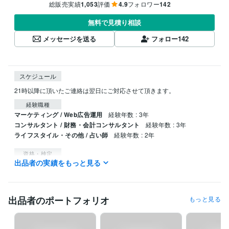
総販売実績
1,053
評価
4.9
フォロワー
142
無料で見積り相談
メッセージを送る
フォロー
142
スケジュール
21時以降に頂いたご連絡は翌日にご対応させて頂きます。
経験職種
マーケティング / Web広告運用
経験年数 : 3年
コンサルタント / 財務・会計コンサルタント
経験年数 : 3年
ライフスタイル・その他 / 占い師
経験年数 : 2年
資格・検定
出品者の実績をもっと見る
税理士科目合格「財務諸表論」
取得年 : 2015年
税理士科目合格「固定資産税」
取得年 : 2016年
ビジネス・クリエイティブツール
出品者のポートフォリオ
もっと見る
Excel:10年
Google サイト:10年
Google スプレッドシート:5年
Word:10年
勘定奉行:1年
弥生会計:3年