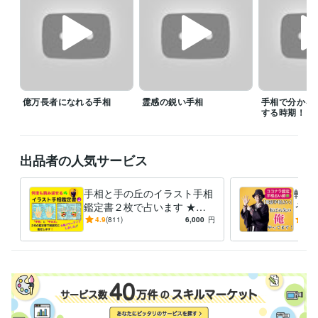
その他ツール
手相:2年
ルノルマンカード:0年
数秘術:0年
得意分野
占い
手相鑑定
数秘術
学歴
大原簿記学校
2013年3月 ~ 2015年2月
億万長者になれる手相
霊感の鋭い手相
手相で分かる
する時期！
出品者の人気サービス
手相と手の丘のイラスト手相
転ば
鑑定書２枚で占います ★一
う手
目で分かる★適性、才能、仕
間で
4.9
(811)
6,000
円
5.0
事、恋愛を徹底鑑定！
承っ