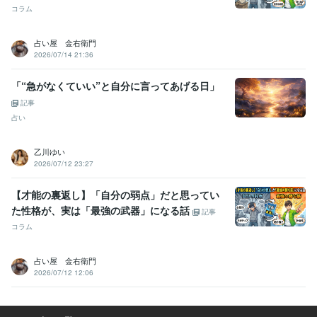
コラム
占い屋 金右衛門
2026/07/14 21:36
「“急がなくていい”と自分に言ってあげる日」
記事
占い
乙川ゆい
2026/07/12 23:27
【才能の裏返し】「自分の弱点」だと思ってい
た性格が、実は「最強の武器」になる話
記事
コラム
占い屋 金右衛門
2026/07/12 12:06