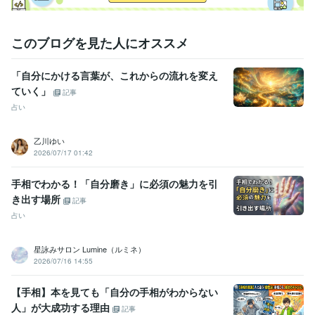
このブログを見た人にオススメ
「自分にかける言葉が、これからの流れを変え
ていく」
記事
占い
乙川ゆい
2026/07/17 01:42
手相でわかる！「自分磨き」に必須の魅力を引
き出す場所
記事
占い
星詠みサロン Lumine（ルミネ）
2026/07/16 14:55
【手相】本を見ても「自分の手相がわからない
人」が大成功する理由
記事