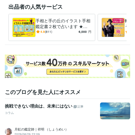
出品者の人気サービス
手相と手の丘のイラスト手相
転ば
鑑定書２枚で占います ★一
う手
目で分かる★適性、才能、仕
間で
4.9
(811)
6,000
円
5.0
事、恋愛を徹底鑑定！
承っ
このブログを見た人にオススメ
挑戦できない理由は、未来にはない
記事
コラム
月虹の鑑定師｜祥明 （しょうめい）
2026/06/26 23:09