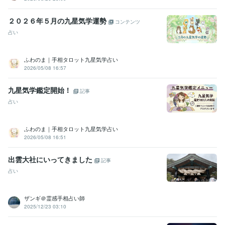
２０２６年５月の九星気学運勢
コンテンツ
占い
ふわのま｜手相タロット九星気学占い
2026/05/08 16:57
九星気学鑑定開始！
記事
占い
ふわのま｜手相タロット九星気学占い
2026/05/08 16:51
出雲大社にいってきました
記事
占い
ザンギ＠霊感手相占い師
2025/12/23 03:10