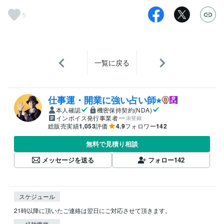
5
一覧に戻る
仕事運・開業に強い占い師⭐︎
本人確認
機密保持契約(NDA)
インボイス発行事業者
未登録
総販売実績
1,053
評価
4.9
フォロワー
142
無料で見積り相談
メッセージを送る
フォロー
142
スケジュール
21時以降に頂いたご連絡は翌日にご対応させて頂きます。
経験職種