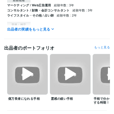
マーケティング / Web広告運用
経験年数 : 3年
コンサルタント / 財務・会計コンサルタント
経験年数 : 3年
ライフスタイル・その他 / 占い師
経験年数 : 2年
資格・検定
出品者の実績をもっと見る
税理士科目合格「財務諸表論」
取得年 : 2015年
税理士科目合格「固定資産税」
取得年 : 2016年
ビジネス・クリエイティブツール
出品者のポートフォリオ
もっと見る
Excel:10年
Google サイト:10年
Google スプレッドシート:5年
Word:10年
勘定奉行:1年
弥生会計:3年
その他ツール
手相:2年
ルノルマンカード:0年
数秘術:0年
得意分野
占い
手相鑑定
数秘術
学歴
大原簿記学校
2013年3月 ~ 2015年2月
億万長者になれる手相
霊感の鋭い手相
手相で分かる
する時期！