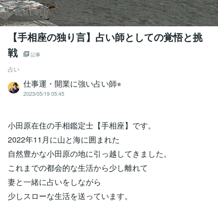
【手相座の独り言】占い師としての覚悟と挑
戦
記事
占い
仕事運・開業に強い占い師⭐︎
2023/05/19 05:45
小田原在住の手相鑑定士【手相座】です。
2022年11月に山と海に囲まれた
自然豊かな小田原の地に引っ越してきました。
これまでの都会的な生活から少し離れて
妻と一緒に占いをしながら
少しスローな生活を送っています。