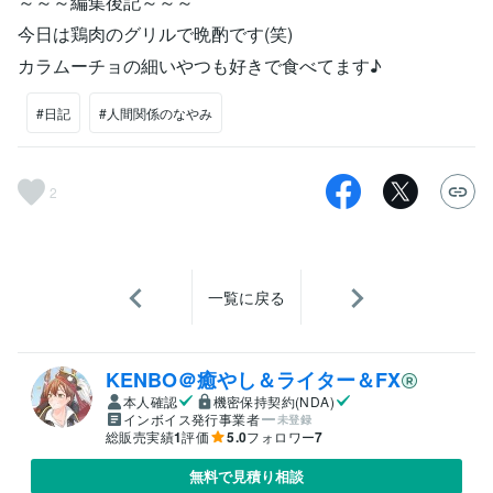
～～～編集後記～～～
今日は鶏肉のグリルで晩酌です(笑)
カラムーチョの細いやつも好きで食べてます♪
#日記
#人間関係のなやみ
2
一覧に戻る
KENBO＠癒やし＆ライター＆FX
本人確認
機密保持契約(NDA)
インボイス発行事業者
未登録
総販売実績
1
評価
5.0
フォロワー
7
無料で見積り相談