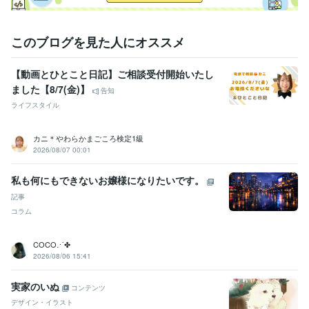
このブログを見た人にオススメ
【動画とひとこと日記】ご相談受付開始いたし
ました【8/7(金)】
告知
ライフスタイル
カニ＊やわらかまごころ検定1級
2026/08/07 00:01
私も何にもできないお嬢様になりたいです。
記事
コラム
COCO⋰✤
2026/08/06 15:41
実家のいぬ
コンテンツ
デザイン・イラスト