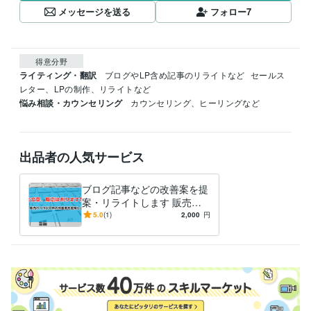
メッセージを送る
フォロー
7
得意分野
ライティング・翻訳
ブログやLP含め記事のリライトなど
セールス
レター、LPの制作、リライトなど
悩み相談・カウンセリング
カウンセリング、ヒーリングなど
出品者の人気サービス
ブログ記事などの改善案を提
案・リライトします 販売歴1
0年のプロにご相談を！
5.0
(1)
2,000
円