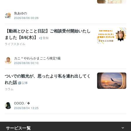
魚あゆの
2026/08/06 00:26
【動画とひとこと日記】ご相談受付開始いたし
ました【8/6(木)】
告知
ライフスタイル
カニ＊やわらかまごころ検定1級
2026/08/06 00:10
ついでの観光が、思ったより私を連れ出してく
れた話
記事
コラム
COCO⋰✤
2026/08/04 13:25