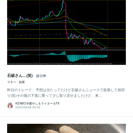
石破さん…(笑)
記事
マネー・副業
昨日のトレード、予想は当たってたけど石破さんニュースで急落して損切
り(笑)その後の下落に乗って少し取り戻せましたけど、来...
KENBO＠癒やし＆ライター＆FX
2024/09/28 05:42