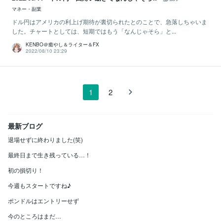
マネー・副業
ドル円はアメリカの利上げ期待が裏切られたとのことで、急落しちゃいま
した。チャートとしては、短期ではもう「なんじゃそら」と...
KENBO＠癒やし＆ライター＆FX
2022/08/10 23:29
1
2
最新ブログ
退場せずに終わりました(笑)
最終日まで生き残っている…！
初の損切り！
今週もスタートですね♪
ポンドルはエントリーせず
今のところはまだ…