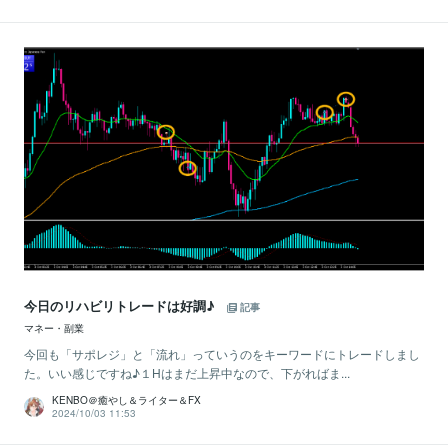
今日のリハビリトレードは好調♪
記事
マネー・副業
今回も「サポレジ」と「流れ」っていうのをキーワードにトレードしまし
た。いい感じですね♪１Hはまだ上昇中なので、下がればま...
KENBO＠癒やし＆ライター＆FX
2024/10/03 11:53