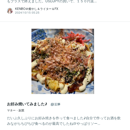
もプラスで終えました。USDJPYの買いで、１５０円直...
KENBO＠癒やし＆ライター＆FX
2024/10/15 05:25
お好み焼いてみました♪
記事
マネー・副業
だいぶ久しぶりにお好み焼きを作って食べました♪自分で作ってお酒を飲
みながらちびちび食べるのが最高でしたね🍺やっぱりソー...