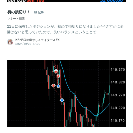
初の損切り！
記事
マネー・副業
22日に保有したポジションが、初めて損切りになりました^ｰ^さすがに全
勝はないと思っていたので、良いバランスということで...
KENBO＠癒やし＆ライター＆FX
2024/10/23 17:39