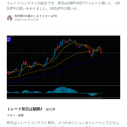
トレードコンテストの続きです。昨日はGBPUSDで1トレード買いと、US
DJPYの買いをやりました。USDJPYの買いが...
KENBO＠癒やし＆ライター＆FX
2024/10/16 04:43
トレード初日は順調♪
記事
マネー・副業
昨日はトレードコンテスト初日。２つのポジションをトレードしてどちら