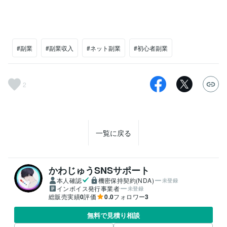
#副業
#副業収入
#ネット副業
#初心者副業
2
一覧に戻る
かわじゅうSNSサポート
本人確認
機密保持契約(NDA)
未登録
インボイス発行事業者
未登録
総販売実績
0
評価
0.0
フォロワー
3
無料で見積り相談