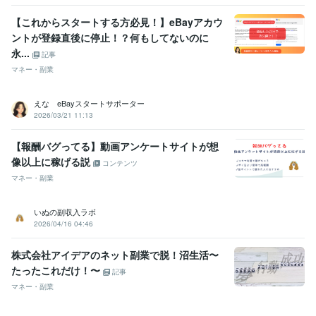
【これからスタートする方必見！】eBayアカウ
ントが登録直後に停止！？何もしてないのに
永...
記事
マネー・副業
えな eBayスタートサポーター
2026/03/21 11:13
【報酬バグってる】動画アンケートサイトが想
像以上に稼げる説
コンテンツ
マネー・副業
いぬの副収入ラボ
2026/04/16 04:46
株式会社アイデアのネット副業で脱！沼生活〜
たったこれだけ！〜
記事
マネー・副業