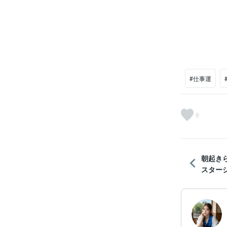
#仕事運
9
朝起き
スターシ