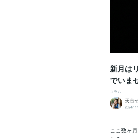
新月は
でいま
コラム
天音
2024/11/
ここ数ヶ月