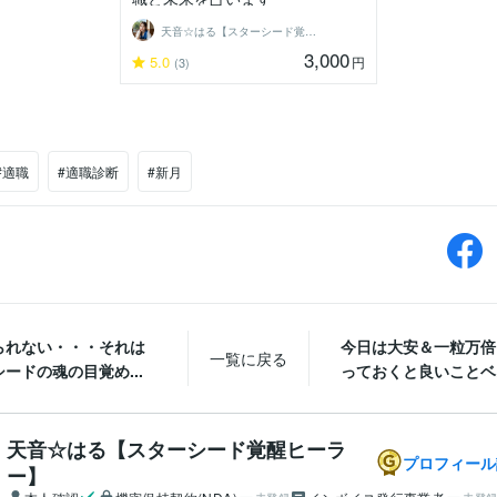
天音☆はる【スターシード覚醒ヒーラー】
3,000
5.0
円
(3)
#適職
#適職診断
#新月
られない・・・それは
今日は大安＆一粒万倍
一覧に戻る
ードの魂の目覚め...
っておくと良いことベス
天音☆はる【スターシード覚醒ヒーラ
プロフィール
ー】