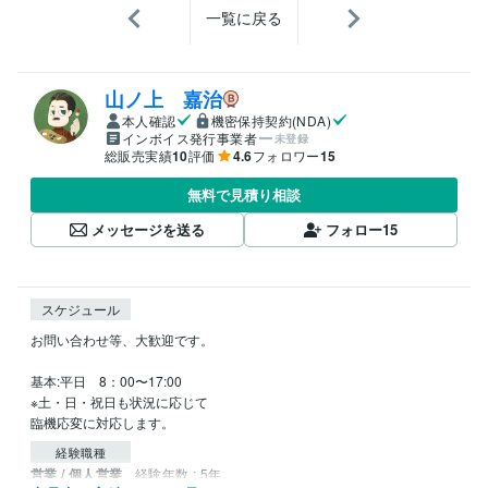
一覧に戻る
山ノ上 嘉治
本人確認
機密保持契約(NDA)
インボイス発行事業者
未登録
総販売実績
10
評価
4.6
フォロワー
15
無料で見積り相談
メッセージを送る
フォロー
15
スケジュール
お問い合わせ等、大歓迎です。

基本:平日　8：00〜17:00

※土・日・祝日も状況に応じて

臨機応変に対応します。
経験職種
営業 / 個人営業
経験年数 : 5年