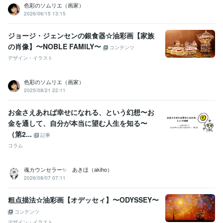
色彩のソムリエ（画家）
2026/06/15 13:15
ジョージ・ジェンセンの銀食器☆油彩画【家族
の肖像】〜NOBLE FAMILY〜
コンテンツ
デザイン・イラスト
色彩のソムリエ（画家）
2025/08/21 22:11
お金さえあれば幸せになれる、という幻想〜お
金を通して、自分が本当に望む人生を知る〜
（第2...
記事
コラム
魂カウンセラー✨ あきほ（akiho）
2026/08/07 07:11
粗点描法☆油彩画【オデッセィ】〜ODYSSEY〜
コンテンツ
デザイン・イラスト