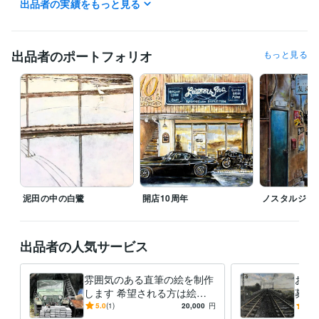
出品者の実績をもっと見る
メディア・出版・広告 / クリエイティブ・アートディレクター
経験
年数 : 19年
ライフスタイル・その他 / 講師・インストラクター
経験年数 : 2年
出品者のポートフォリオ
もっと見る
職歴
YAMANE art club
2022年5月 ~ 現在
株式会社スクロール
1994年3月 ~ 2012年2月
受賞歴
第40回一陽展　一陽賞
第37回一陽展　奨励賞
第38回一陽展　奨励
賞
第3回　八戸市美術報奨
得意分野
イラスト作成・漫画制作
色鉛筆画
油絵
絵画
泥田の中の白鷺
開店10周年
ノスタルジッ
学歴
東海大学
1986年3月 ~ 1989年2月
出品者の人気サービス
雰囲気のある直筆の絵を制作
お好
します 希望される方は絵を
募展
発送いたします。(送料別)
みの
5.0
(1)
20,000
円
4.5