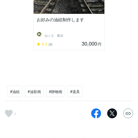
お好みの油絵制作します
山ノ上 嘉治
30,000
4.5
円
(8)
#油絵
#油彩画
#静物画
#道具
4