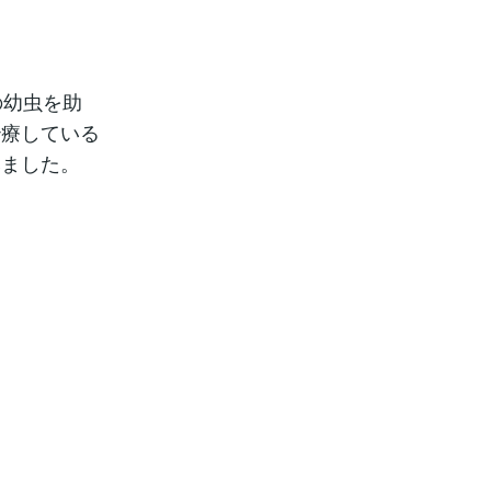
の幼虫を助
治療している
みました。