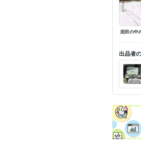
泥田の中
出品者