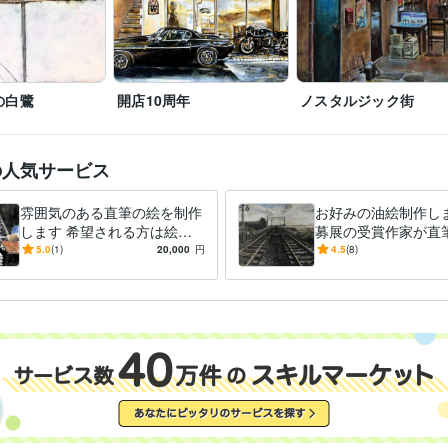
の白鷺
開店10周年
ノスタルジック街
の人気サービス
雰囲気のある直筆の絵を制作
お好みの油絵制作しま
します 希望される方は絵を
募展の受賞作家が直
発送いたします。(送料別)
みの油絵を作成しま
5.0
(1)
20,000
円
4.5
(8)