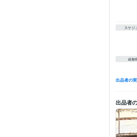
スケジ
経験
出品者の
職
受賞
出品者
得意
学