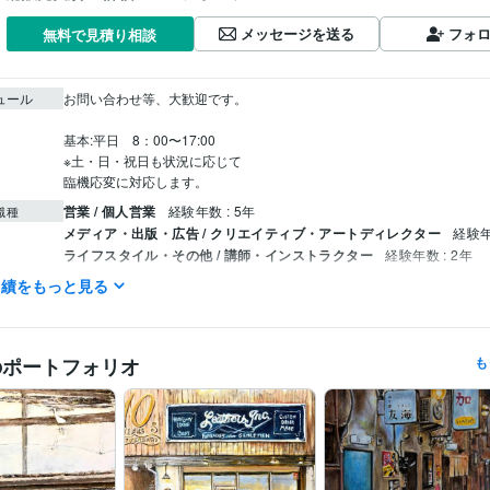
メッセージを送る
フォ
無料で見積り相談
ュール
お問い合わせ等、大歓迎です。

基本:平日　8：00〜17:00

※土・日・祝日も状況に応じて

臨機応変に対応します。
営業 / 個人営業
経験年数 : 5年
職種
メディア・出版・広告 / クリエイティブ・アートディレクター
経験年
ライフスタイル・その他 / 講師・インストラクター
経験年数 : 2年
実績をもっと見る
YAMANE art club
2022年5月 ~ 現在
歴
株式会社スクロール
1994年3月 ~ 2012年2月
第40回一陽展　一陽賞
第37回一陽展　奨励賞
第38回一陽展　奨励
歴
のポートフォリオ
も
八戸市美術報奨
イラスト作成・漫画制作
色鉛筆画
油絵
分野
絵画
東海大学
1986年3月 ~ 1989年2月
歴