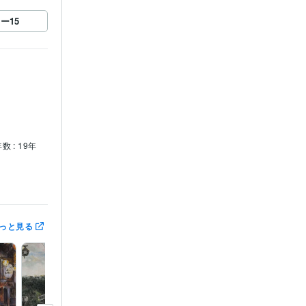
ロー
15
数 : 19年
賞
第3回　
っと見る