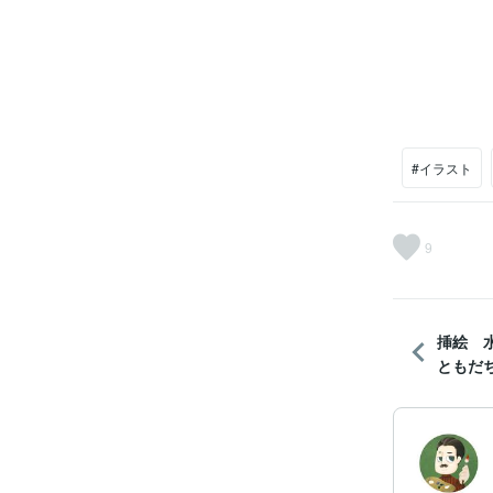
#イラスト
9
挿絵 
ともだ