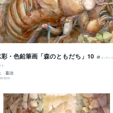
水彩・色鉛筆画「森のともだち」10
コンテン
スト
上 嘉治
05 23:01