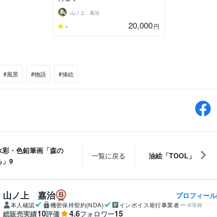
山ノ上 嘉治
20,000
-
円
#風景
#物語
#挿絵
水彩・色鉛筆画「森の
一覧に戻る
油絵「TOOL」
ち」9
山ノ上 嘉治
プロフィール
本人確認
機密保持契約(NDA)
インボイス発行事業者
未登録
10
4.6
15
総販売実績
評価
フォロワー