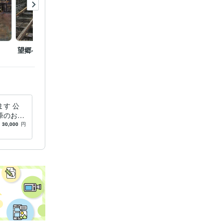
望郷への道
歓喜
窓辺の
す 公
筆のお好
す。
30,000
円