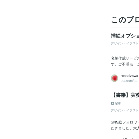
このブ
挿絵オプシ
デザイン・イラスト
名刺作成サービ
す。ご不明点・
renaaizawa
2026/08/02 
【書籍】実
記事
デザイン・イラスト
SNS総フォロ
だきました。大