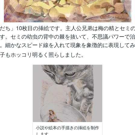
だち」10枚目の挿絵です。主人公兄弟は梅の精とセミ
す。セミの幼虫の背中の棘を抜いて、不思議パワーで
。細かなスピード線を入れて現象を象徴的に表現して
子もホッコリ明るく照らしました。
小説や絵本の手描きの挿絵を制作
します