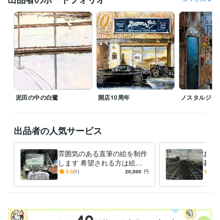
職歴
YAMANE art club
2022年5月 ~ 現在
株式会社スクロール
1994年3月 ~ 2012年2月
受賞歴
第40回一陽展　一陽賞
第37回一陽展　奨励賞
第38回一陽展　奨励
賞
第3回　八戸市美術報奨
得意分野
イラスト作成・漫画制作
色鉛筆画
油絵
絵画
泥田の中の白鷺
開店10周年
ノスタルジッ
学歴
東海大学
1986年3月 ~ 1989年2月
出品者の人気サービス
雰囲気のある直筆の絵を制作
お好
します 希望される方は絵を
募展
発送いたします。(送料別)
みの
5.0
(1)
20,000
円
4.5