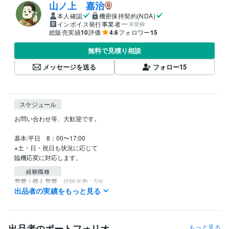
山ノ上 嘉治
本人確認
機密保持契約(NDA)
インボイス発行事業者
未登録
総販売実績
10
評価
4.6
フォロワー
15
無料で見積り相談
メッセージを送る
フォロー
15
スケジュール
お問い合わせ等、大歓迎です。

基本:平日　8：00〜17:00

※土・日・祝日も状況に応じて

臨機応変に対応します。
経験職種
営業 / 個人営業
経験年数 : 5年
出品者の実績をもっと見る
メディア・出版・広告 / クリエイティブ・アートディレクター
経験
年数 : 19年
ライフスタイル・その他 / 講師・インストラクター
経験年数 : 2年
出品者のポートフォリオ
もっと見る