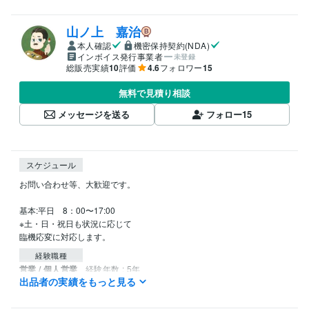
山ノ上 嘉治
本人確認
機密保持契約(NDA)
インボイス発行事業者
未登録
総販売実績
10
評価
4.6
フォロワー
15
無料で見積り相談
メッセージを送る
フォロー
15
スケジュール
お問い合わせ等、大歓迎です。

基本:平日　8：00〜17:00

※土・日・祝日も状況に応じて

臨機応変に対応します。
経験職種
営業 / 個人営業
経験年数 : 5年
出品者の実績をもっと見る
メディア・出版・広告 / クリエイティブ・アートディレクター
経験
年数 : 19年