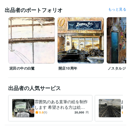
ライフスタイル・その他 / 講師・インストラクター
経験年数 : 2年
出品者のポートフォリオ
もっと見る
職歴
YAMANE art club
2022年5月 ~ 現在
株式会社スクロール
1994年3月 ~ 2012年2月
受賞歴
第40回一陽展　一陽賞
第37回一陽展　奨励賞
第38回一陽展　奨励
賞
第3回　八戸市美術報奨
得意分野
イラスト作成・漫画制作
色鉛筆画
油絵
絵画
泥田の中の白鷺
開店10周年
ノスタルジッ
学歴
東海大学
1986年3月 ~ 1989年2月
出品者の人気サービス
雰囲気のある直筆の絵を制作
お好
します 希望される方は絵を
募展
発送いたします。(送料別)
みの
5.0
(1)
20,000
円
4.5