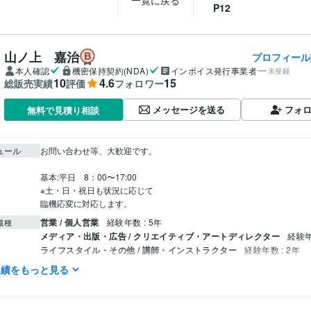
一覧に戻る
P12
山ノ上 嘉治
プロフィール
本人確認
機密保持契約(NDA)
インボイス発行事業者
未登録
10
4.6
15
総販売実績
評価
フォロワー
メッセージを送る
フォ
無料で見積り相談
ュール
お問い合わせ等、大歓迎です。

基本:平日　8：00〜17:00

※土・日・祝日も状況に応じて

臨機応変に対応します。
営業 / 個人営業
経験年数 : 5年
職種
メディア・出版・広告 / クリエイティブ・アートディレクター
経験年
ライフスタイル・その他 / 講師・インストラクター
経験年数 : 2年
実績をもっと見る
YAMANE art club
2022年5月 ~ 現在
歴
株式会社スクロール
1994年3月 ~ 2012年2月