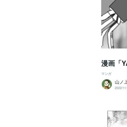
漫画「Y
マンガ
山ノ
2022/11/