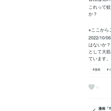
これって蚊
か？
※ここから
2022/
はないか？
として大筋
ています。
#漫画
#
12
漫画「Y