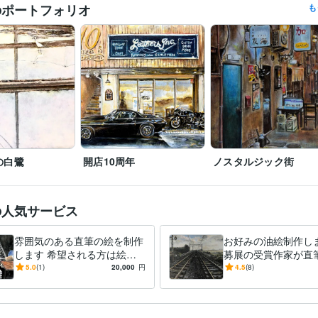
第40回一陽展　一陽賞
第37回一陽展　奨励賞
第38回一陽展　奨励
歴
のポートフォリオ
も
八戸市美術報奨
イラスト作成・漫画制作
色鉛筆画
油絵
分野
絵画
東海大学
1986年3月 ~ 1989年2月
歴
の白鷺
開店10周年
ノスタルジック街
の人気サービス
雰囲気のある直筆の絵を制作
お好みの油絵制作しま
します 希望される方は絵を
募展の受賞作家が直
発送いたします。(送料別)
みの油絵を作成しま
5.0
(1)
20,000
円
4.5
(8)