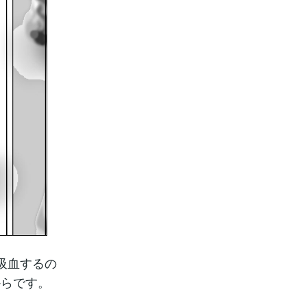
吸血するの
からです。