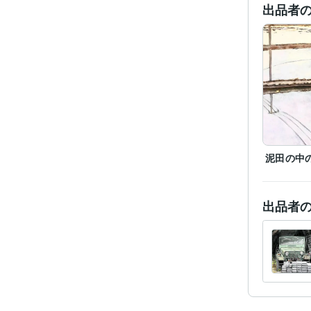
受賞
出品者
得意
学
泥田の中
出品者