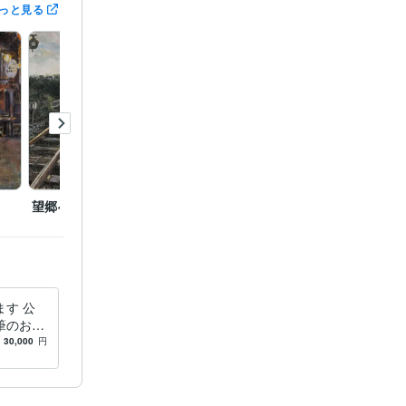
賞
第3回　
っと見る
望郷への道
歓喜
窓辺の
す 公
筆のお好
す。
30,000
円