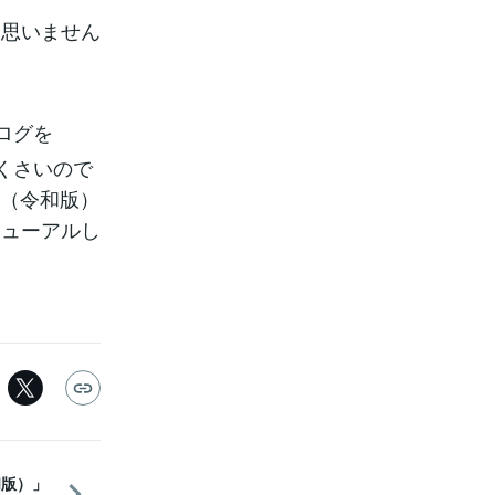
と思いません
ログを
古くさいので
は（令和版）
ニューアルし
和版）」