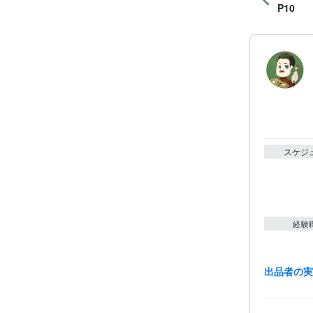
P10
スケジ
経験
出品者の
職