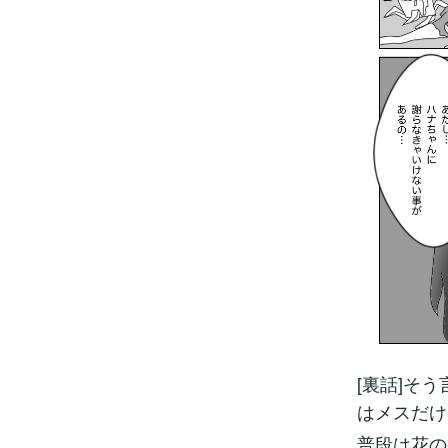
[裏話]そ
はメスだけ
普段は花の