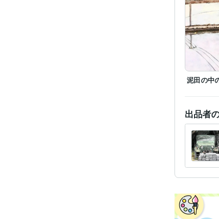
学
泥田の中
出品者