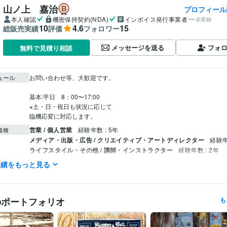
山ノ上 嘉治
プロフィール
本人確認
機密保持契約(NDA)
インボイス発行事業者
未登録
10
4.6
15
総販売実績
評価
フォロワー
メッセージを送る
フォ
無料で見積り相談
ュール
お問い合わせ等、大歓迎です。

基本:平日　8：00〜17:00

※土・日・祝日も状況に応じて

臨機応変に対応します。
営業 / 個人営業
経験年数 : 5年
職種
メディア・出版・広告 / クリエイティブ・アートディレクター
経験年
ライフスタイル・その他 / 講師・インストラクター
経験年数 : 2年
実績をもっと見る
YAMANE art club
2022年5月 ~ 現在
歴
株式会社スクロール
1994年3月 ~ 2012年2月
第40回一陽展　一陽賞
第37回一陽展　奨励賞
第38回一陽展　奨励
歴
のポートフォリオ
も
八戸市美術報奨
イラスト作成・漫画制作
色鉛筆画
油絵
分野