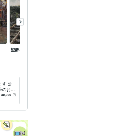
望郷への道
歓喜
窓辺の
す 公
筆のお好
す。
30,000
円