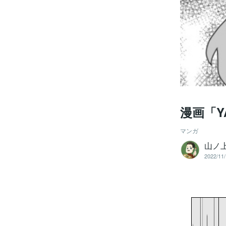
漫画「Y
マンガ
山ノ
2022/11/