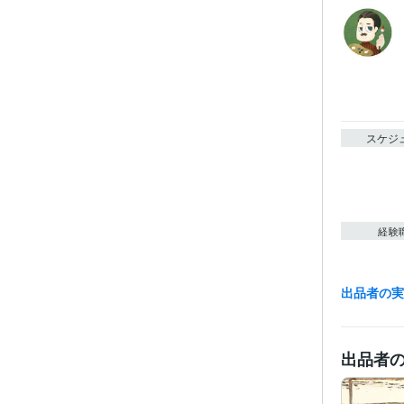
スケジ
経験
出品者の
職
受賞
出品者
得意