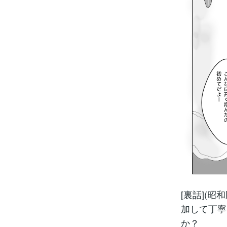
[裏話](
加して丁寧
か？