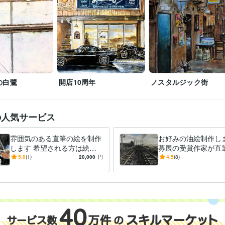
絵画
東海大学
1986年3月 ~ 1989年2月
歴
の白鷺
開店10周年
ノスタルジック街
の人気サービス
雰囲気のある直筆の絵を制作
お好みの油絵制作しま
します 希望される方は絵を
募展の受賞作家が直
発送いたします。(送料別)
みの油絵を作成しま
5.0
(1)
20,000
円
4.5
(8)