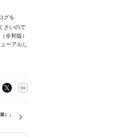
ログを
古くさいので
は（令和版）
ニューアルし
和版）」