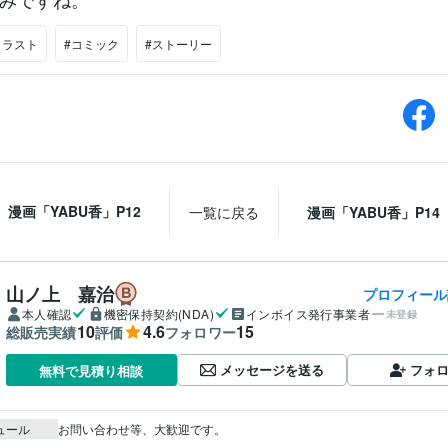
イラスト
#コミック
#ストーリー
漫画「YABU香」P12
一覧に戻る
漫画「YABU香」P14
山ノ上 嘉治
プロフィール
本人確認
機密保持契約(NDA)
インボイス発行事業者
未登録
10
4.6
15
総販売実績
評価
フォロワー
メッセージを送る
フォ
無料で見積り相談
ュール
お問い合わせ等、大歓迎です。
