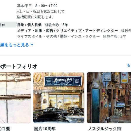
基本:平日　8：00〜17:00

※土・日・祝日も状況に応じて

臨機応変に対応します。
営業 / 個人営業
経験年数 : 5年
職種
メディア・出版・広告 / クリエイティブ・アートディレクター
経験年
ライフスタイル・その他 / 講師・インストラクター
経験年数 : 2年
実績をもっと見る
YAMANE art club
2022年5月 ~ 現在
歴
株式会社スクロール
1994年3月 ~ 2012年2月
第40回一陽展　一陽賞
第37回一陽展　奨励賞
第38回一陽展　奨励
歴
のポートフォリオ
も
八戸市美術報奨
イラスト作成・漫画制作
色鉛筆画
油絵
分野
絵画
東海大学
1986年3月 ~ 1989年2月
歴
の白鷺
開店10周年
ノスタルジック街