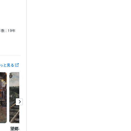
数 : 19年
賞
第3回　
っと見る
望郷への道
歓喜
窓辺の