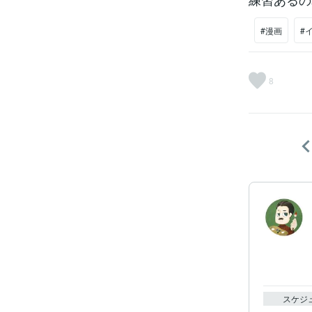
#漫画
#
8
スケジ