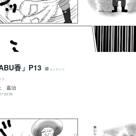
ABU香」P13
コンテンツ
スト
上 嘉治
17 23:36