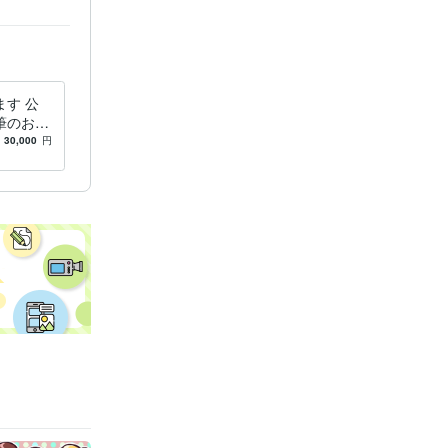
す 公
筆のお好
す。
30,000
円