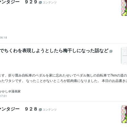
ァンタジー ９２９
コンテンツ
06:18
AIでちくわを表現しようとしたら梅干しになった話など
ます、折り畳み自転車のペダルを家に忘れたせいでペダル無しの自転車で7kmの道
たワタシです。 なったことがないところが筋肉痛になりました。 本日のお品書きは.
かかし＠漫画家
17:01
ァンタジー ９２８
コンテンツ