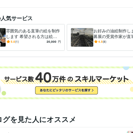
の人気サービス
雰囲気のある直筆の絵を制作
お好みの油絵制作しま
します 希望される方は絵を
募展の受賞作家が直
発送いたします。(送料別)
みの油絵を作成しま
5.0
(1)
20,000
円
4.5
(8)
ログを見た人にオススメ