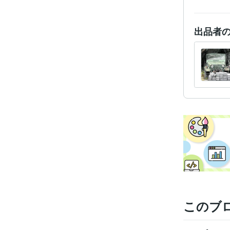
出品者
このブ