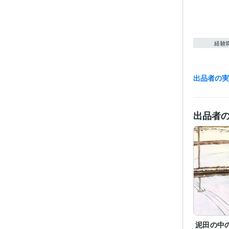
経験
出品者の
職
受賞
出品者
得意
学
泥田の中