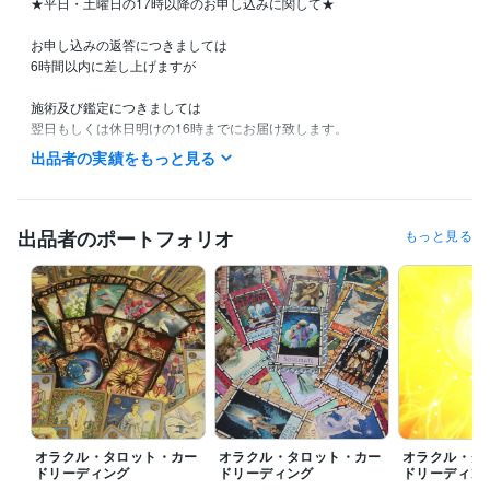
★平日・土曜日の17時以降のお申し込みに関して★

お申し込みの返答につきましては

6時間以内に差し上げますが

施術及び鑑定につきましては

翌日もしくは休日明けの16時までにお届け致します。

出品者の実績をもっと見る
日祝日・連休が重なりますと、その翌日以降となりますことご了承くだ
さい。

基本的に

出品者のポートフォリオ
もっと見る
アチューンメントは通常3日以内に

リーディングは通常5日以内にお届け致します。

(こちらの日数は余裕をもって設定しています)

休日、祝日等重なりますと通常よりお届けが長くなることが

ございますこと、ご了承下さい。

また

カードリーディングでは

沢山の様々なカードを組み合わせて行います。

オラクル・タロット・カー
オラクル・タロット・カー
オラクル・タ
じっくり丁寧にリーディングさせて頂いておりますので

ドリーディング
ドリーディング
ドリーディン
1つのリーディングにとても時間を要することになります。
