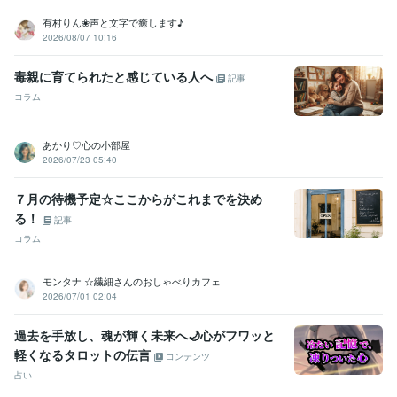
有村りん❀声と文字で癒します♪
2026/08/07 10:16
毒親に育てられたと感じている人へ
記事
コラム
あかり♡心の小部屋
2026/07/23 05:40
７月の待機予定☆ここからがこれまでを決め
る！
記事
コラム
モンタナ ☆繊細さんのおしゃべりカフェ
2026/07/01 02:04
過去を手放し、魂が輝く未来へ🌙心がフワッと
軽くなるタロットの伝言
コンテンツ
占い