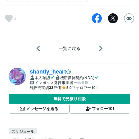
4
一覧に戻る
shantiy_heart
本人確認
機密保持契約(NDA)
インボイス発行事業者
未登録
総販売実績
33
評価
5.0
フォロワー
101
無料で見積り相談
メッセージを送る
フォロー
101
スケジュール