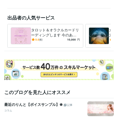
そのため

少しばかりお時間を頂くことがございます。

出品者の人気サービス
また、依頼が重なりました際には

通常よりお時間を頂くかと思います。

タロット＆オラクルカードリ
ガネ
どうぞ、ご理解・ご了承ください。

ーディングします 今のあな
力】
たに必要なことを高次の存在
【浄
5.0
(6)
10,000
円
5.0
なるべく早くお届けするよう心掛けていますが

たちを通して鑑定
新サ
申し込みが集中した場合は通常より一週間ほどお時間を頂くことがあり
つき
ますこと、ご了承下さい。
資格・検定
アロマテラピー一級
取得年 : 2006年
愛玩動物救命士
取得年 : 2006年
予防医学食養生士
取得年 : 2018年
得意分野
占い
オラクルカードリーディング
このブログを見た人にオススメ
占い リーディング
資産運用・副業の相談
ヒーリング
最近のりんと【ボイスサンプル】❀
記事
コラム