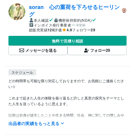
soran 心の重荷を下ろせるヒーリン
グ
本人確認
機密保持契約(NDA)
インボイス発行事業者
未登録
総販売実績
120
評価
4.9
フォロワー
29
無料で見積り相談
メッセージを送る
フォロー
29
スケジュール
どの時間帯も可能な限り対応しておりますので、お気軽にご連絡くださ
い☆

これまで起きた人生の体験を振り返ると許しと真意の探究をテーマとし
た人生を送っているように思えます。

以前は自身が誕生したことや生きる時間、社会、神に対しての憎しみや
蟠りからの解放を求め続けて、現実を一新するために努力して行動して
出品者の実績をもっと見る
いました。
