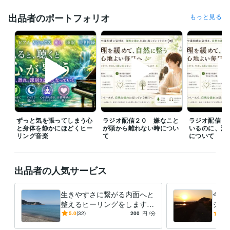
生まれてきたことや生きていることそのもの、体験してきた人生の軌跡
をどうしても許すことができなくて、自殺を望んだり、自殺を試みた
出品者のポートフォリオ
もっと見る
り、殺されることを願ったり、死に至るような事件、災害に巻き込まれ
た命に対して羨ましいと思ったり、せめて別の存在に生まれ変わりたい
と思ったり。

そんな心境の中で長い間過ごしていた期間もありました。こんな苦しみ
の時間を過ごすために生まれてきたなんて絶対に許せないと感じていま
した。

ある時に気持ちが晴れる大きな癒しと許しを体感することになりました
が、そこから人生の体験、社会に対する憎しみや蟠りが解けていくよう
ずっと気を張ってしまう心
ラジオ配信２０ 嫌なこと
ラジオ配信１
な許しと癒しに自然と関心が向かうようになりました。

と身体を静かにほどくヒー
が頭から離れない時につい
いるのに、満
リング音楽
て
について
対人恐怖症、鬱病、心の病、引きこもり、アダルトチルドレン、生き辛
さ、人間不信、友人無し、恋人無し、パートナシップへの苦手意識、自
己否定、自己肯定感の低さ、家族の自殺体験、浄化、真理、悟り、スピ
出品者の人気サービス
リチュアル、エンカウンターグループなどの経験、話題は馴染み深いと
思います☆
生きやすさに繋がる内面へと
今の
経験職種
整えるヒーリングをします
ジ、
営業 / インサイドセールス・内勤営業
経験年数 : 2年
生き辛さの原因となる内側の
今、
5.0
(32)
200
円
/分
5.0
営業 / 営業支援・プリセールス
経験年数 : 2年
重さを自然にほどいていきま
要な
物流・購買 / ロジスティクス（物流）
経験年数 : 6年