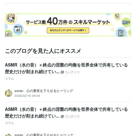
す
方へ
ライフスタイル・その他 / カウンセラー・コーチ
経験年数 : 4年
受賞歴
ほらふきスピーチコンテスト 準優勝
講演会
レギュラーランク昇格
シルバーランク昇格
ゴールドランク昇格
資格・検定
心理カウンセラー ベーシック
取得年 : 2010年
普通自動車第一種運転免許
取得年 : 2008年
このブログを見た人にオススメ
ビジネス・クリエイティブツール
ASMR（水の音）＋終点の涅槃の均衡を世界全体で共有している​​
Excel:4年
Google サイト:3年
Google ドキュメント:3年
Word:4年
歴史だけが刻まれ続けてい...
PowerDirector:2年
Cubase:5年
OBS Studio:1年
コンテンツ
コラム
得意分野
ライティング・翻訳
シナリオ、作詞、スピーチ文、ブログなど
soran 心の重荷を下ろせるヒーリング
作詞
スピーチ
シナリオ
ブログ
ノベルゲーム
文章
真理
悟り
2026/02/16 06:04
カウンセリング
心
音楽制作・ナレーション
作詞、作曲、DTM
ASMR（水の音）＋終点の涅槃の均衡を世界全体で共有している​​
作詞
作曲
音楽
DTM
ピアノ
楽器
直感
霊感
セラピー
歴史だけが刻まれ続けてい...
洞察力
コンテンツ
コラム
学歴
明星大学
2007年3月 ~ 2011年2月
soran 心の重荷を下ろせるヒーリング