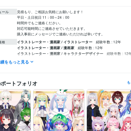
ュール
見積もり、ご相談お気軽にお願いします！

平日・土日祝日 11：00～24：00 

時間外でもご連絡ください。

対応可能時間にご連絡させていただきます。

購入事前にメッセージでご連絡いただければ幸いです。
イラストレーター・漫画家 / イラストレーター
経験年数 : 12年
職種
イラストレーター・漫画家 / 漫画家
経験年数 : 12年
イラストレーター・漫画家 / キャラクターデザイナー
経験年数 : 12
イラストレーター・漫画家 / キャラクターモデラー
経験年数 : 5年
実績をもっと見る
月刊少年シリウス 新人賞/奨励賞受賞
講談社漫画サイトTwitterにて
歴
連載
のポートフォリオ
も
イラスト作成・漫画制作
VtuberのイラストとLive2D制作
分野
イラスト
Vtuber
IRIAM
キャラクターデザイン
live2
表情差分
モ
イラスト作成・漫画制作
イラスト制作　SNSアイコン　漫画
立ち絵
キャラクターデザイン
イラスト
Live2D
表情差分