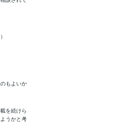
す）
すのもよいか
連載を続けら
めようかと考