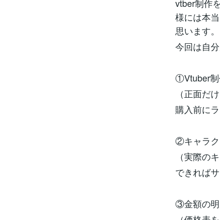
vtber
様には本当
思います。
今回は自分
①Vtub
（正面だけ
購入前にラ
②キャラク
（実際のキ
できればサ
③金額の明
（価格表を