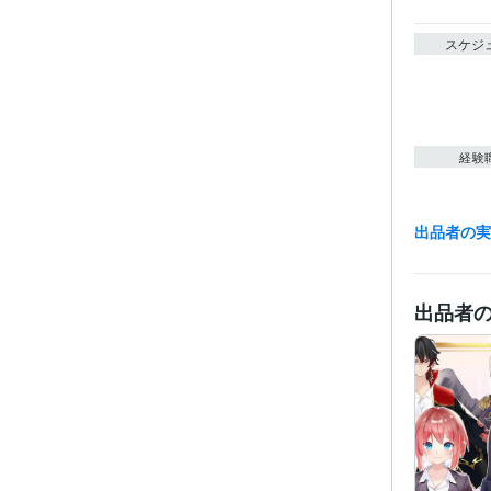
スケジ
経験
出品者の
受賞
出品者
得意