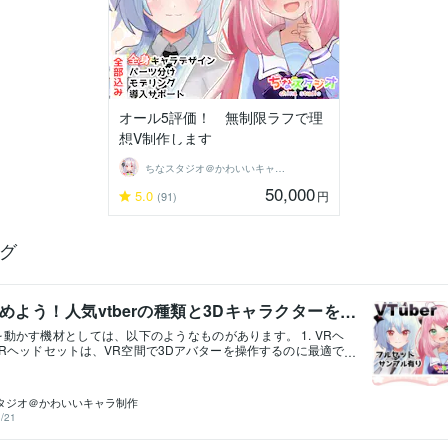
オール5評価！ 無制限ラフで理
想V制作します
ちなスタジオ＠かわいいキャラ制作
50,000
5.0
円
(91)
グ
を始めよう！人気vtberの種類と3Dキャラクターを
機材は
を動かす機材としては、以下のようなものがあります。 1. VRヘ
VRヘッドセットは、VR空間で3Dアバターを操作するのに最適で
ッドセットには、Oculus RiftやHTC Vive、Windows Mixed
などがあります。 2. モーションキャプチャーデバイス モーションキャ
イスは、人の動きを検出して3Dアバターに反映させることがで
タジオ＠かわいいキャラ制作
、KinectやXsensなどがあります。3. ゲーミングマウス＆キー
/21
の3Dアバターアプリでは、ゲーミングマウスとキーボードを使用
操作できます。 4. iOS/Androidデバイス 一部の3Dアバターア