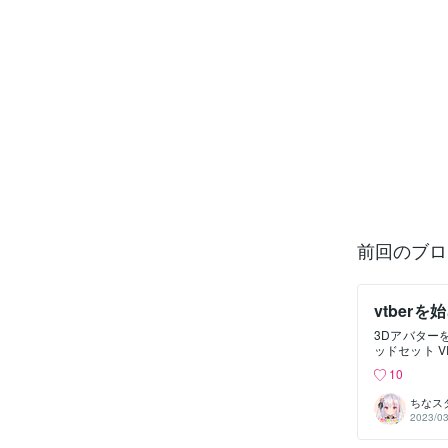
前回のブロ
vtber
操作する
3Dアバター
ッドセット 
す。代表的なVRヘ
10
Reality
プチャーデバ
ちなス
きます。例えば
2023/03
ボード 一部
してアバターを