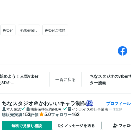
スマートフォンやタブレットを使用してアバターを操作できま
eap Motionなどがあります。 以上のような機材を使用するこ
バターを動かすことができます。3Dキャラクターも作成するソフ
々な特徴があります。皆様がよく見られる企業勢vtberは2番のモ
プチャーを使用して、モーション自体はプロのダンサーが踊っ
しくありませんがパソコンの性能やキャプチャーなどの付属品
のが必要です。個人ではかなりハードルが高いです。また、4番
#vtber
#vtber探し
#vtberご依頼
ラクターはVRoid Studioが有名です！簡単にキャラクターを作
ットメニューが豊富に取り揃えていますまた、こだわろうと思
ように髪型を直感的にモデリングできるだけでなく、3Dモデル
ンを描いて、こだ
を始めよう！人気vtber
ちなスタジオのvtbe
一覧に戻る
Dキ...
ター漫画
ちなスタジオ＠かわいいキャラ制作
プロフィール
本人確認
機密保持契約(NDA)
インボイス発行事業者
未登録
153
5.0
162
総販売実績
評価
フォロワー
メッセージを送る
フォロ
無料で見積り相談