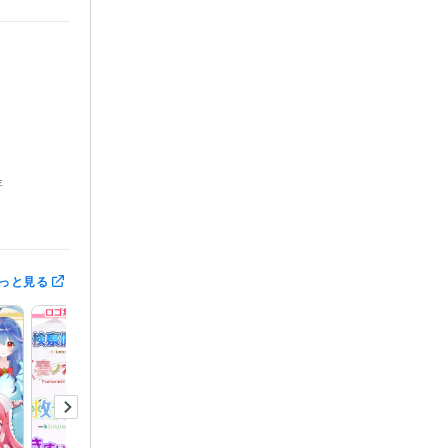
年
「ねこ貴族」
っと見る
デリング