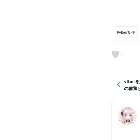
プリでは、
す。例えば、L
とで、3Dア
トによって様
ーションキャ
ている事も珍
大掛かりなも
#vtber制作
の簡易3Dキャ
るためプリセ
えば絵を描く
に直接デザイ
6
vtber
の種類と3