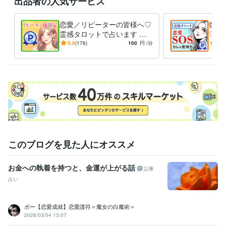
出品者の人気サービス
いま

恋愛／リピーターの皆様へ♡
復縁
あなたは導かれてこのページに辿り着かれました♡

霊感タロットで占います 恋
♡霊
魔女ポーの持つ

愛／彼の気持ち／片思い／不
復縁
5.0
(176)
100
円
/分
5.0
倫／復縁／人生／仕事／人間
彼し
「白魔術の力」

関係♡
伝え
それが

『あなた』に作用する時

気づきがもたらされ

本来の『あなた』が戻ってくるでしょう

あなたの願いを叶える

ポーの白魔術

このブログを見た人にオススメ
お電話お待ちしております♡

✦･━･✦･━･✦･━･✦･━･✦･━･✦

お金への執着を持つと、金運が上がる話
記事
占い
ポー【恋愛成就】恋愛護符＝魔女の白魔術＝
2026/03/04 13:07