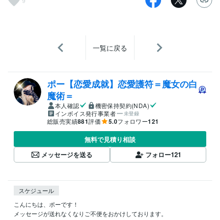
9
一覧に戻る
ポー【恋愛成就】恋愛護符＝魔女の白
魔術＝
本人確認
機密保持契約(NDA)
インボイス発行事業者
未登録
総販売実績
881
評価
5.0
フォロワー
121
無料で見積り相談
メッセージを送る
フォロー
121
スケジュール
こんにちは、ポーです！

メッセージが送れなくなりご不便をおかけしております。
