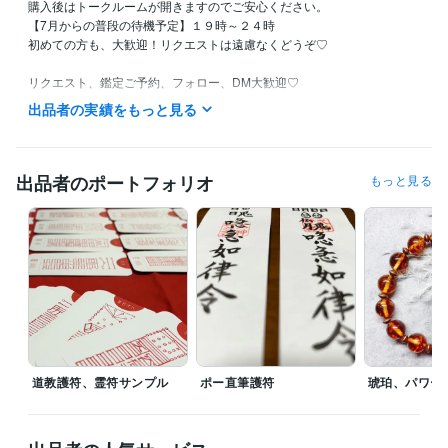
購入後はトークルームが開きますのでご安心ください。

【7月からの普段の待機予定】１９時～２４時

初めての方も、大歓迎！リクエストは遠慮なくどうぞ♡

リクエスト、鑑定ご予約、フォロー、DM大歓迎♡

✦･━･✦･━･✦･━･✦･━･✦･━･✦･━･✦

出品者の実績をもっと見る
落ちこんでしまう

カレの気持ちがわからない

もやもやする

疲れてしまった

出品者のポートフォリオ
もっと見る
考えたくない…

自分だけが……つらい

奥深く沈んでしまった感覚……

いまのあなたは

自分が自分でない感覚に

戸惑っているのではないでしょうか

未来はいくつかの分かれ道があります

道教護符、霊符サンプル
ポー直筆護符
琥珀、パワー
ゆえに

「悩むこと」

「迷うこと」

を繰り返してしまうのです
