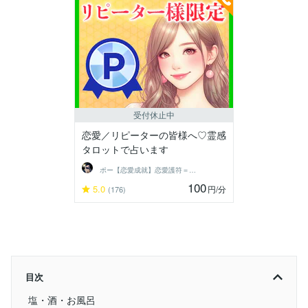
受付休止中
恋愛／リピーターの皆様へ♡霊感
タロットで占います
ポー【恋愛成就】恋愛護符＝魔女の白魔術＝
100
5.0
円
/分
(176)
目次
塩・酒・お風呂