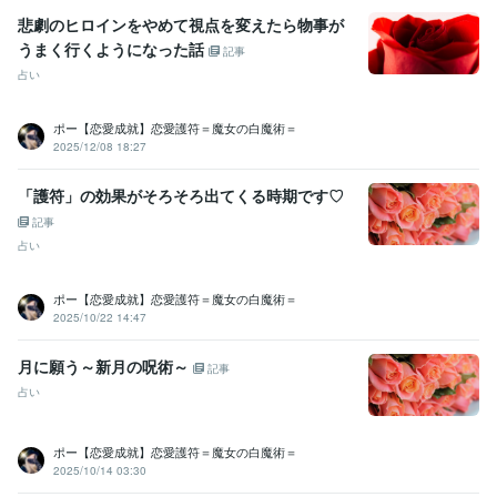
受賞歴
悲劇のヒロインをやめて視点を変えたら物事が
2023年2月ココナラプラチナランク昇格／デビュー後18日目
ココナ
うまく行くようになった話
記事
ラブログ２００記事執筆
ココナラコラム６記事執筆
占い
資格・検定
九星気学鑑定士
取得年 : 2015年
ポー【恋愛成就】恋愛護符＝魔女の白魔術＝
2025/12/08 18:27
得意分野
占い
霊視、霊感タロット、開運白魔術、縁結び
「護符」の効果がそろそろ出てくる時期です♡
占い・スピリチュアル
霊視
霊感タロット
チャネリング
祈祷・祈願
エネルギーワーク
ヒーリング
悩み
恋愛
人生
記事
悩み相談・カウンセリング
カウンセリング
占い
ヒーリング
話し相手
悩み相談
恋愛相談
人生相談
適職診断
友達
ポジティブ
カウンセラー
ヒーラー
ポー【恋愛成就】恋愛護符＝魔女の白魔術＝
語学力
2025/10/22 14:47
英語
日常会話レベル
月に願う～新月の呪術～
記事
占い
ポー【恋愛成就】恋愛護符＝魔女の白魔術＝
2025/10/14 03:30