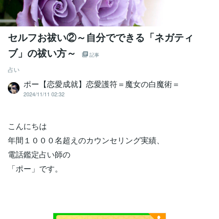
セルフお祓い②～自分でできる「ネガティ
ブ」の祓い方～
記事
占い
ポー【恋愛成就】恋愛護符＝魔女の白魔術＝
2024/11/11 02:32
こんにちは
年間１０００名超えのカウンセリング実績、
電話鑑定占い師の
「ポー」です。