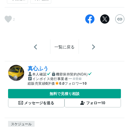
2
一覧に戻る
真心ふう
本人確認
機密保持契約(NDA)
インボイス発行事業者
未登録
総販売実績
0
評価
0.0
フォロワー
10
無料で見積り相談
メッセージを送る
フォロー
10
スケジュール