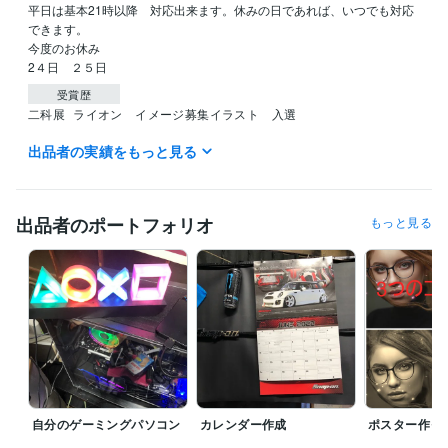
平日は基本21時以降　対応出来ます。休みの日であれば、いつでも対応
できます。

今度のお休み

受賞歴
二科展
ライオン　イメージ募集イラスト　入選
出品者の実績をもっと見る
資格・検定
危険物取扱者
取得年 : 1994年
得意分野
出品者のポートフォリオ
もっと見る
Web制作・HP作成・EC構築
ウェブサイト　サムネイル　ポスター
作成　
デザイン コンサル
Web制作・HP作成・EC構築
　インスタグラム（フォロー１０７７
人）
アンガーマネジメント
ブログアフィリエイト
絵画
パソコンの組み立て
悩み解決
料理
自分のゲーミングパソコン
カレンダー作成
ポスター作っ