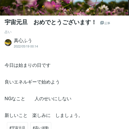
宇宙元旦 おめでとうございます！
記事
占い
真心ふう
2022/05/19 00:14
今日は始まりの日です
良いエネルギーで始めよう
NGなこと 人のせいにしない
新しいこと 楽しみに しましょう。
#宇宙元旦
#高い波動