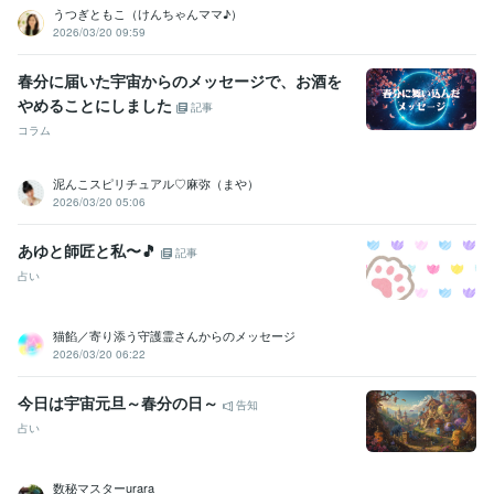
うつぎともこ（けんちゃんママ♪）
2026/03/20 09:59
春分に届いた宇宙からのメッセージで、お酒を
やめることにしました
記事
コラム
泥んこスピリチュアル♡麻弥（まや）
2026/03/20 05:06
あゆと師匠と私〜🎵
記事
占い
猫餡／寄り添う守護霊さんからのメッセージ
2026/03/20 06:22
今日は宇宙元旦～春分の日～
告知
占い
数秘マスターurara