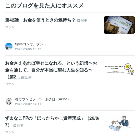
このブログを見た人にオススメ
第42話 お金を使うときの気持ち？
記事
コラム
Spesコンサルタント
2025/09/05 13:17
お金さえあれば幸せになれる、という幻想〜お
金を通して、自分が本当に望む人生を知る〜
（第2...
記事
コラム
魂カウンセラー✨ あきほ（akiho）
2026/08/07 07:11
ずまなこFPの「ほったらかし資産形成」（26/8/
7）
記事
コラム