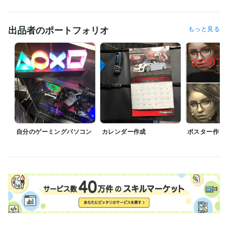
危険物取扱者
取得年 : 1994年
得意分野
出品者のポートフォリオ
もっと見る
Web制作・HP作成・EC構築
ウェブサイト　サムネイル　ポスター
作成　
デザイン コンサル
Web制作・HP作成・EC構築
　インスタグラム（フォロー１０７７
人）
アンガーマネジメント
ブログアフィリエイト
絵画
パソコンの組み立て
悩み解決
料理
自分のゲーミングパソコン
カレンダー作成
ポスター作っ