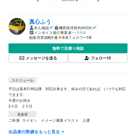
真心ふう
本人確認
機密保持契約(NDA)
インボイス発行事業者
未登録
総販売実績
0
評価
0.0
フォロワー
10
無料で見積り相談
メッセージを送る
フォロー
10
スケジュール
平日は基本21時以降　対応出来ます。休みの日であれば、いつでも対応
できます。

今度のお休み

受賞歴
二科展
ライオン　イメージ募集イラスト　入選
出品者の実績をもっと見る
資格・検定