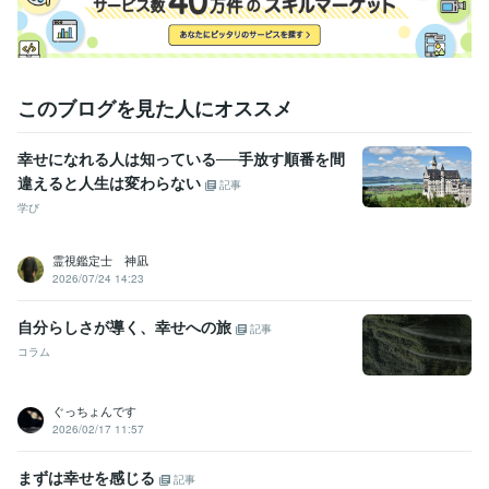
このブログを見た人にオススメ
幸せになれる人は知っている──手放す順番を間
違えると人生は変わらない
記事
学び
霊視鑑定士 神凪
2026/07/24 14:23
自分らしさが導く、幸せへの旅
記事
コラム
ぐっちょんです
2026/02/17 11:57
まずは幸せを感じる
記事