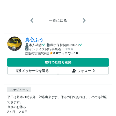
一覧に戻る
真心ふう
本人確認
機密保持契約(NDA)
インボイス発行事業者
未登録
総販売実績
0
評価
0.0
フォロワー
10
無料で見積り相談
メッセージを送る
フォロー
10
スケジュール
平日は基本21時以降　対応出来ます。休みの日であれば、いつでも対応
できます。

今度のお休み
