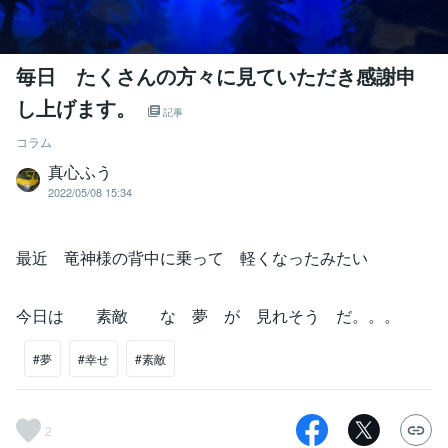
毎日 たくさんの方々に見ていただき感謝申
し上げます。
記事
コラム
真心ふう
2022/05/08 15:34
最近 竜神様の背中に乗って 軽くなったみたい
今日は 素敵 な 夢 が 見れそう だ。。。
#夢
#幸せ
#素敵
2