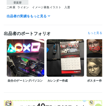
受賞歴
二科展
ライオン　イメージ募集イラスト　入選
出品者の実績をもっと見る
資格・検定
危険物取扱者
取得年 : 1994年
得意分野
出品者のポートフォリオ
もっと見る
Web制作・HP作成・EC構築
ウェブサイト　サムネイル　ポスター
作成　
デザイン コンサル
Web制作・HP作成・EC構築
　インスタグラム（フォロー１０７７
人）
アンガーマネジメント
ブログアフィリエイト
絵画
パソコンの組み立て
悩み解決
料理
自分のゲーミングパソコン
カレンダー作成
ポスター作っ