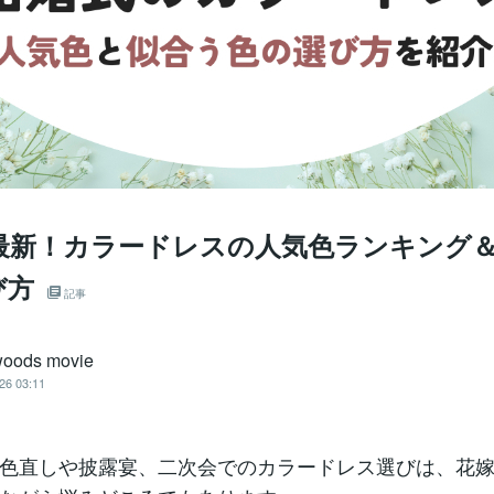
5年最新！カラードレスの人気色ランキング
び方
記事
woods movie
26 03:11
色直しや披露宴、二次会でのカラードレス選びは、花