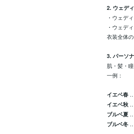
2. ウェ
・ウェディ
・ウェディ
衣装全体の
3. パー
肌・髪・瞳
一例：
…
イエベ春
…
イエベ秋
…
ブルベ夏
…
ブルベ冬