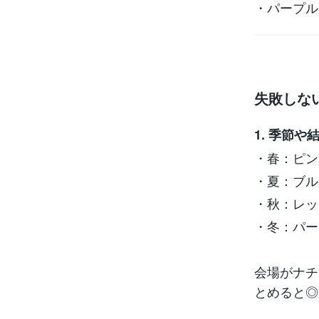
・パープル
失敗しな
1. 季節
・春：ピン
・夏：ブル
・秋：レッ
・冬：パー
会場がナチ
とめると◎