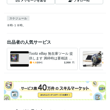
メッセージを送る
フォロー
92
スケジュール
８時-１８時。
出品者の人気サービス
Tooliz eBay 無在庫ツール 提
eBa
供します 満枠時は要相談 フ
ツー
リマ/ECサイト 高速出品 自動
リ、
4.9
(694)
2,500
円
5.0
在庫管理
ドオ
能