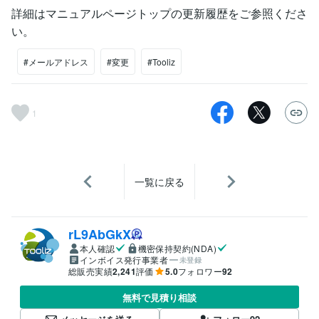
詳細はマニュアルページトップの更新履歴をご参照くださ
い。
#メールアドレス
#変更
#Tooliz
1
一覧に戻る
rL9AbGkX
本人確認
機密保持契約(NDA)
インボイス発行事業者
未登録
総販売実績
2,241
評価
5.0
フォロワー
92
無料で見積り相談