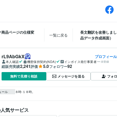
ク商品ページの仕様変
長文翻訳を改善しまし
一覧に戻る
品データ作成画面）
rL9AbGkX
プロフィール
本人確認
機密保持契約(NDA)
インボイス発行事業者
未登録
2,241
5.0
92
総販売実績
評価
フォロワー
メッセージを送る
フォ
無料で見積り相談
ュール
８時-１８時。
の人気サービス