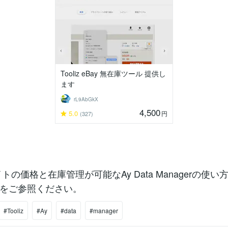
Tooliz eBay 無在庫ツール 提供し
ます
rL9AbGkX
4,500
5.0
円
(327)
の価格と在庫管理が可能なAy Data Managerの使
をご参照ください。
#Tooliz
#Ay
#data
#manager