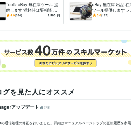
Tooliz eBay 無在庫ツール 提
eBay 無在庫 出品 
供します 満枠時は要相談 フ
ツール提供します メ
リマ/ECサイト 高速出品 自動
リ、ヤフオク、ラク
4.9
(694)
2,500
円
5.0
(197)
在庫管理
ドオフの出品・在庫
能
ログを見た人にオススメ
Managerアップデート
記事
Managerの通信処理の修正を行いました。詳細はマニュアルページトップの更新履歴を参