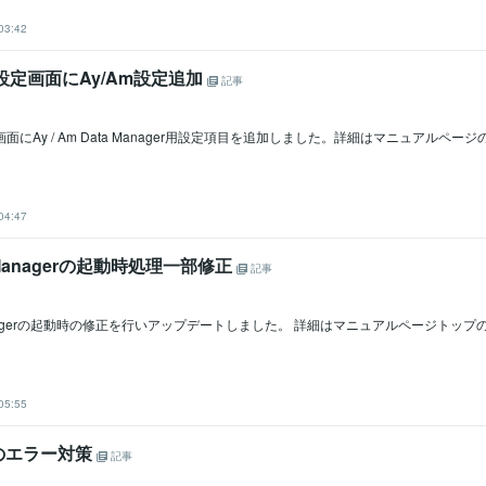
03:42
de設定画面にAy/Am設定追加
記事
設定画面にAy / Am Data Manager用設定項目を追加しました。詳細はマニュアルペ
04:47
ta Managerの起動時処理一部修正
記事
a Managerの起動時の修正を行いアップデートしました。 詳細はマニュアルページトッ
05:55
のエラー対策
記事