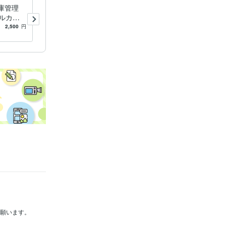
在庫管理
Tooliz eBay 無在庫ツール 提
ルカ
供します Amazon/フリマ/EC
マ、ハー
出品/在庫管理 無料機能多数
2,500
円
5.0
(327)
4,500
円
管理が可
照願います。