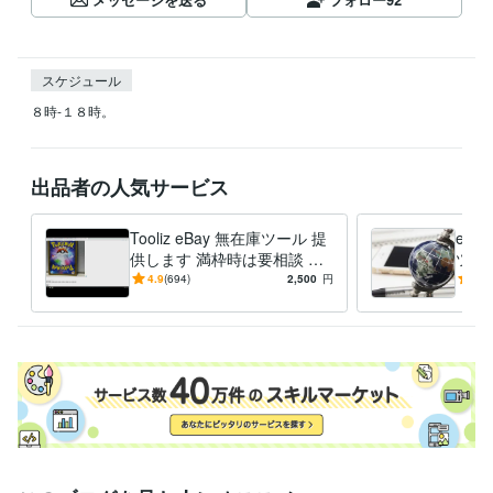
スケジュール
８時-１８時。
出品者の人気サービス
Tooliz eBay 無在庫ツール 提
eBa
供します 満枠時は要相談 フ
ツー
リマ/ECサイト 高速出品 自動
リ、
4.9
(694)
2,500
円
5.0
在庫管理
ドオ
能