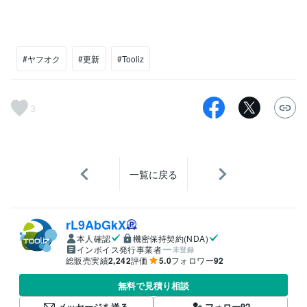
#ヤフオク
#更新
#Tooliz
3
一覧に戻る
rL9AbGkX
本人確認
機密保持契約(NDA)
インボイス発行事業者
未登録
総販売実績
2,242
評価
5.0
フォロワー
92
無料で見積り相談
メッセージを送る
フォロー
92