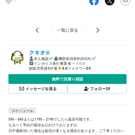
5
一覧に戻る
クキオ
本人確認
機密保持契約(NDA)
インボイス発行事業者
未登録
総販売実績
1
評価
4.0
フォロワー
24
無料で見積り相談
メッセージを送る
フォロー
24
スケジュール
5時～8時または17時～21時でしたら返信可能です。

なるべく早めの返信を心がけておりますが、

日中連絡頂いた場合は返信が遅くなる場合があります。ご了承ください