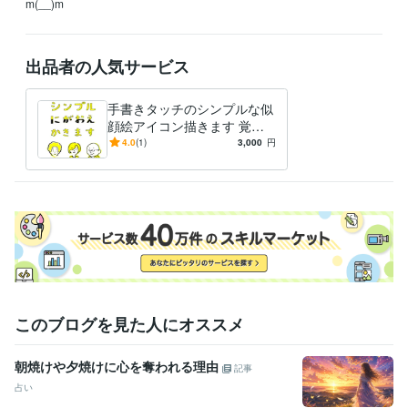
m(__)m
出品者の人気サービス
手書きタッチのシンプルな似
顔絵アイコン描きます 覚え
やすく・親しみやすい似顔絵
4.0
(1)
3,000
円
をご提供いたします。
このブログを見た人にオススメ
朝焼けや夕焼けに心を奪われる理由
記事
占い