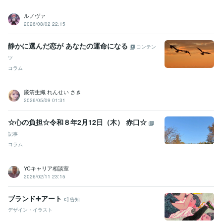
ルノヴァ
2026/08/02 22:15
静かに選んだ恋が あなたの運命になる
コンテン
ツ
コラム
廉清生織 れんせい さき
2026/05/09 01:31
☆心の負担☆令和８年2月12日（木） 赤口☆
記事
コラム
YCキャリア相談室
2026/02/11 23:15
ブランド➕アート
告知
デザイン・イラスト