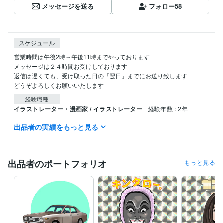
メッセージを送る
フォロー
58
スケジュール
営業時間は午後2時～午後11時までやっております

メッセージは２４時間お受けしております

返信は遅くても、受け取った日の「翌日」までにお送り致します

経験職種
イラストレーター・漫画家 / イラストレーター
経験年数 : 2年
出品者の実績をもっと見る
受賞歴
クリップスタジオペイント 今月のTIPS　銅賞獲得
資格・検定
出品者のポートフォリオ
もっと見る
普通自動車第一種運転免許
取得年 : 1993年
その他ツール
クリップスタジオペイント:8年
得意分野
イラスト作成・漫画制作
商用利用デフォルメ似顔絵作成いたします