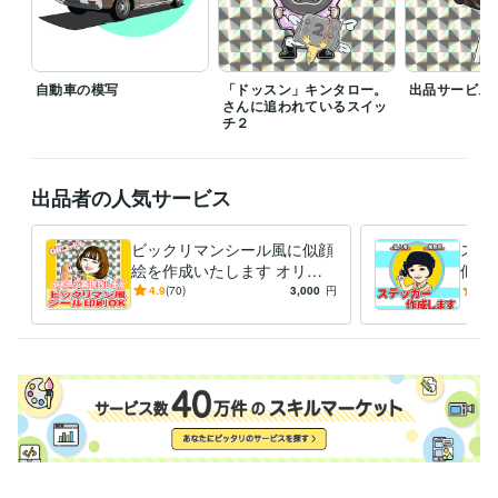
アイコン
SNS
コミカル
デフォルメ
似顔絵
グッズ販売
シール
自動車の模写
「ドッスン」キンタロー。
出品サービス
さんに追われているスイッ
チ２
出品者の人気サービス
ビックリマンシール風に似顔
ステ
絵を作成いたします オリジ
似顔
ナルタッチで作成し、シール
ルで
4.9
(70)
3,000
円
5.0
印刷会社への発注代行致しま
ラベ
す