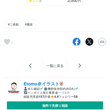
3,000
5.0
円
(4)
#ご依頼
#裏技
8
一覧に戻る
Etomo＠イラスト
本人確認
機密保持契約(NDA)
インボイス発行事業者
未登録
総販売実績
157
評価
4.9
フォロワー
58
無料で見積り相談