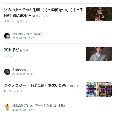
浴衣の女の子☆油彩画【その季節せつなく】〜T
HAT SEASON〜
コンテンツ
デザイン・イラスト
色彩のソムリエ（画家）
2026/07/27 12:43
実るほど
記事
コラム
和服のななこ
2026/07/22 03:28
テクノロジー「干ばつ続く雨乞い効果」
記事
IT・テクノロジー
鏡面反射デジタルアート製作所（鈴木穣）
2026/07/21 11:47