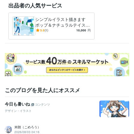
出品者の人気サービス
シンプルイラスト描きます
ポップ＆ナチュラルテイスト
でオリジナルオーダー承りま
5.0
(1)
10,000
円
す
このブログを見た人にオススメ
今日も暑いね
コンテンツ
デザイン・イラスト
米朗（こめろう）
2026/08/03 04:16