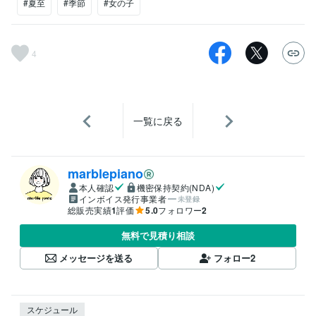
#夏至
#季節
#女の子
4
一覧に戻る
marblepiano
本人確認
機密保持契約(NDA)
インボイス発行事業者
未登録
総販売実績
1
評価
5.0
フォロワー
2
無料で見積り相談
メッセージを送る
フォロー
2
スケジュール