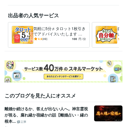
チャットは購入前にDMにてメッセージを頂き開始時間の打ち合わせをお
出品者の人気サービス
願いします。

土曜日：10:30～17:00  20:30-25:00

気軽に5分♬タロット1枚引き
自己
日曜日：10:30~17:00

でアドバイスいたします 彼
い生
の気持ち・婚外恋愛・転職・
たの
4.9
(49)
100
円
/分
5.0
24時間メッセージは受け付けてます

夫婦問題に寄り添いあなたを
し、
「こんなことについて聴いて欲しい」など

光浄化
す！
気軽に問い合わせください。(#^_^#)

お待ちしています。
経験職種
Webサービス・制作 / Webコンテンツ企画・編集
経験年数 : 2年
経営・マネジメント / 経営者・CEO・COO
経験年数 : 18年
受賞歴
ココナラスタート1ヶ月【お気に入り85件】いただきました！
ココナ
このブログを見た人にオススメ
ラスタート1ヶ月シルバーランク♪皆様のおかげです
スタート2か月フ
ォロワー100人達成！ありがとうございます。
ココナラスタート3ヶ
離婚か続けるか、答えが出ない人へ。神言霊視
月でゴールドランク達成！ご縁に多謝
ココナラスタート半年で販売
が視る、腐れ縁か宿縁かの話【離婚占い・縁の
数100達成！ご縁に感謝
根本...
記事
資格・検定