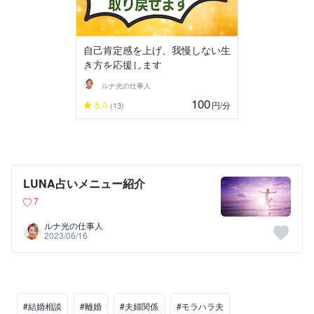
自己肯定感を上げ、我慢しない生
き方を応援します
ルナ光の仕事人
100
5.0
円
/分
(13)
LUNA占いメニュー紹介
7
ルナ光の仕事人
2023/06/16
#結婚相談
#離婚
#夫婦関係
#モラハラ夫