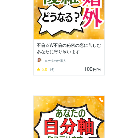
不倫☆W不倫の秘密の恋に苦しむ
あなたに寄り添います
ルナ光の仕事人
100
5.0
円
/分
(16)