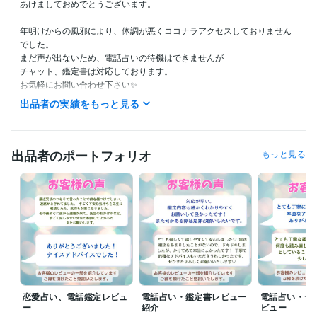
あけましておめでとうございます。

年明けからの風邪により、体調が悪くココナラアクセスしておりません
でした。

まだ声が出ないため、電話占いの待機はできませんが

チャット、鑑定書は対応しております。

お気軽にお問い合わせ下さい✨

出品者の実績をもっと見る
出品者のポートフォリオ
もっと見る
❌ご注意点❌

下記内容は鑑定できかねますのでご了承ください。

✅人の生死や病気に関する事

✅ギャンブル・犯罪・裁判結果・試験の合否に関する事

****************************************

チャットはDMにて、お気軽にお問い合わせ下さい。

鑑定書の受付は24時間OKです

＊＊＊＊＊＊＊＊＊

恋愛占い、電話鑑定レビュ
電話占い・鑑定書レビュー
電話占い・テ
基本待機予定

ー
紹介
ビュー
【電話・チャット】平日平日10：00～17：00　20:30～25:00
