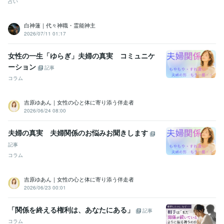
占い
美容師免許
取得年 : 1985年
管理美容師
取得年 : 1990年
白神蓮｜代々神職・霊能神主
普通自動車運転免許
取得年 : 1988年
2026/07/11 01:17
エクセルmos2016
取得年 : 2022年
女性の一生「ゆらぎ」夫婦の真実 コミュニケ
得意分野
悩み相談・カウンセリング
 恋愛・対人関係｜相談・愚痴・話し相手
ーション
記事
婚外恋愛・不倫・誰にも言えない秘密の恋愛
40代からの婚活の悩
コラム
み・幸せになりたい！
恋愛相談
愚痴聞き
悩み相談
不倫
婚活
吉原ゆあん｜女性の心と体に寄り添う伴走者
占い
【彼の気持ちを知りたい】タロット
【別れる・離婚・やり直
2026/06/24 08:00
し】タロット
【彼の浮気・どうしたらいい？】タロット
【2人の相
性】九星気学・個性心理学
夫婦関係修復or離婚｜九星気学・四柱推命
夫婦の真実 夫婦関係のお悩みお聞きします
適職・天職を九星気学と四柱推命で導きます
占い
カウンセリング
相談
タロットカード
仕事
離婚
九星気学
記事
四柱推命
彼の気持ち
適職
コラム
吉原ゆあん｜女性の心と体に寄り添う伴走者
2026/06/23 00:01
「関係を終える権利は、あなたにある」
記事
コラム