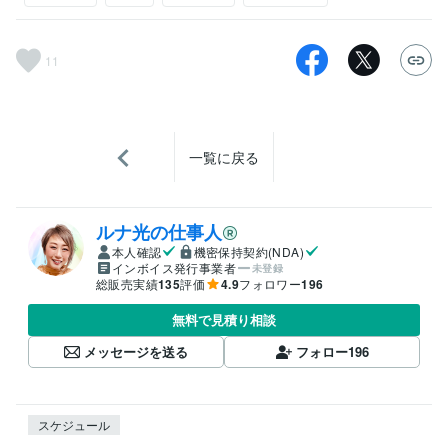
11
一覧に戻る
ルナ光の仕事人
本人確認
機密保持契約(NDA)
インボイス発行事業者
未登録
総販売実績
135
評価
4.9
フォロワー
196
無料で見積り相談
メッセージを送る
フォロー
196
スケジュール