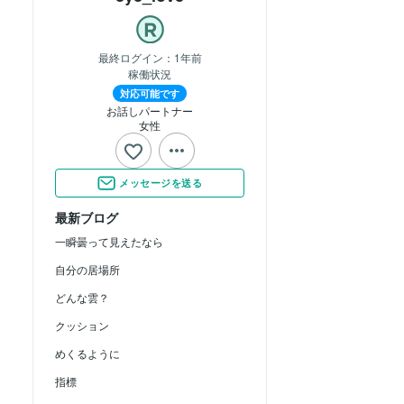
最終ログイン：
1年前
稼働状況
対応可能です
お話しパートナー
女性
メッセージを送る
最新ブログ
一瞬曇って見えたなら
自分の居場所
どんな雲？
クッション
めくるように
指標