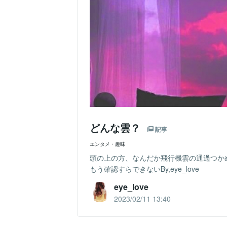
どんな雲？
記事
エンタメ・趣味
頭の上の方、なんだか飛行機雲の通過つか
もう確認すらできないBy,eye_love
eye_love
2023/02/11 13:40