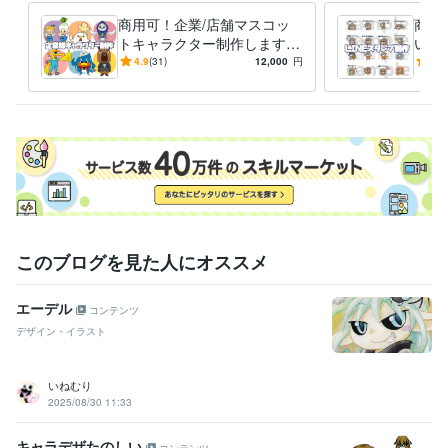
商用可！企業/店舗マスコッ
商用
トキャラクター制作します
いス
★ココナラ販売実績260件★
人・
4.9
(31)
12,000
円
5.0
キャラクター実績多数！
ジナ
このブログを見た人にオススメ
エーデル
コンテンツ
デザイン・イラスト
いねむり
2025/08/30 11:33
キャラデザたのしい
コンテンツ