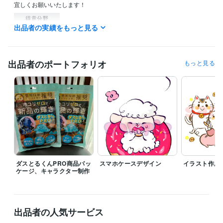
宜しくお願いいたします！
得意分野
出品者の実績をもっと見る
イラスト作成・漫画制作
ふんわり可愛いイラストを描きます
商用利
用
イラスト アイコン
出品者のポートフォリオ
もっと見る
ダスとるくんPRO商品パッ
スマホケースデザイン
イラスト作成
ケージ、キャラクター制作
出品者の人気サービス