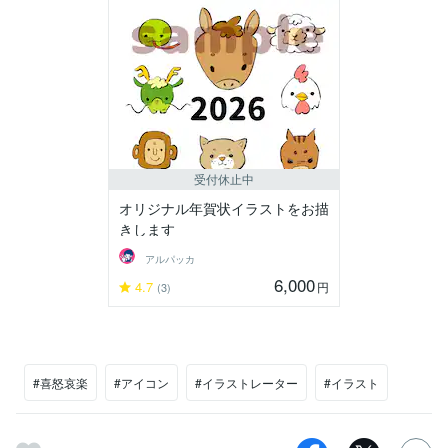
受付休止中
オリジナル年賀状イラストをお描
きします
アルパッカ
6,000
4.7
円
(3)
#喜怒哀楽
#アイコン
#イラストレーター
#イラスト