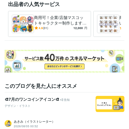
出品者の人気サービス
商用可！企業/店舗マスコッ
商用
トキャラクター制作します
いス
★ココナラ販売実績260件★
人・
4.9
(31)
12,000
円
5.0
キャラクター実績多数！
ジナ
このブログを見た人にオススメ
🎨7月のワンコインアイコン🎨
告知
デザイン・イラスト
あきみ（イラストレーター）
2026/08/05 00:52