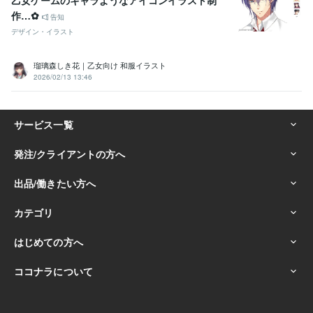
作…✿
告知
デザイン・イラスト
瑠璃森しき花｜乙女向け 和服イラスト
2026/02/13 13:46