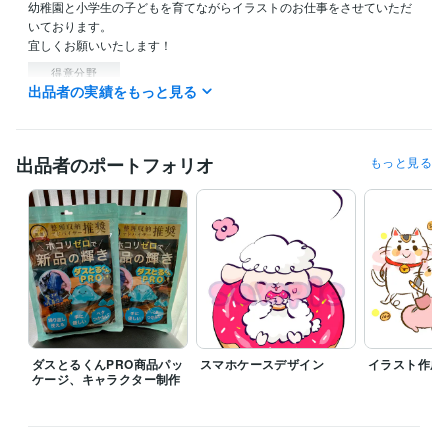
幼稚園と小学生の子どもを育てながらイラストのお仕事をさせていただ
いております。

宜しくお願いいたします！
得意分野
出品者の実績をもっと見る
イラスト作成・漫画制作
ふんわり可愛いイラストを描きます
商用利
用
イラスト アイコン
出品者のポートフォリオ
もっと見る
ダスとるくんPRO商品パッ
スマホケースデザイン
イラスト作成
ケージ、キャラクター制作