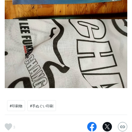
#印刷物
#手ぬぐい印刷
3