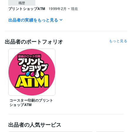
職歴
プリントショップATM
1999年2月 ~ 現在
出品者の実績をもっと見る
得意分野
デザイン制作
コースター・木材への印刷が可能です
印刷
コースター
木材
キャンバス印刷
出品者のポートフォリオ
学歴
もっと見る
日本大学
1971年3月 ~ 1975年2月
コースター印刷のプリント
ショップATM
出品者の人気サービス