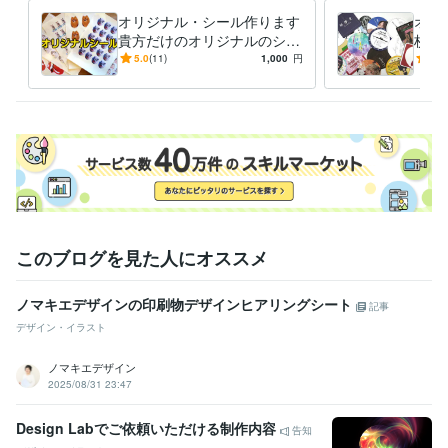
オリジナル・シール作ります
オリ
貴方だけのオリジナルのシー
枚か
ルを作ります白文字ステッカ
ター
5.0
(11)
1,000
円
5.0
ーOK
数は
このブログを見た人にオススメ
ノマキエデザインの印刷物デザインヒアリングシート
記事
デザイン・イラスト
ノマキエデザイン
2025/08/31 23:47
Design Labでご依頼いただける制作内容
告知