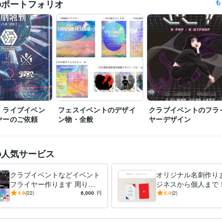
のポートフォリオ
も
・ライブイベン
フェスイベントのデザイ
クラブイベントのフラ
ヤーのご依頼
ン物・全般
ヤーデザイン
の人気サービス
クラブイベントなどイベント
オリジナル名刺作りま
フライヤー作ります 周りと
ジネスから個人まで
差の付く、トレンド感のある
ナリティの高い名刺
4.9
(22)
6,000
円
5.0
(2)
デザインが得意です
す