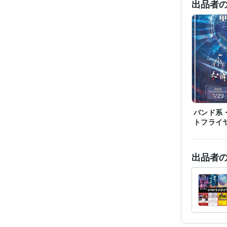
出品者
バンド系
トフライ
出品者