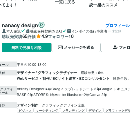
一覧に戻る
いてます！
統一感のススメ
nanacy design
プロフィール
本人確認
機密保持契約(NDA)
インボイス発行事業者
未登録
65
4.9
10
総販売実績
評価
フォロワー
メッセージを送る
フォ
無料で見積り相談
ュール
平日の10:00-18:00
デザイナー / グラフィックデザイナー
経験年数 : 6年
職種
Webサービス・制作 / ECサイト運営・ECコンサルタント
経験年数 :
Affinity Designer:4年
Google スプレッドシート:3年
Google ドキュメ
クリエイ
ツール
BASE:0年
STORES:1年
Adobe Illustrator:2年
Canva:3年
デザイン制作
グラフィックデザイン全般
分野
ビジネス
マーケティング
ブランディング
デザイン
グラフィックデ