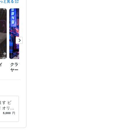
っと見る
イ
クラブイベントのフライ
友人のYouTubeのアイコ
架空の
ヤー
ンイラスト
メージ
す ビ
！オリジ
が得意で
5,000
円