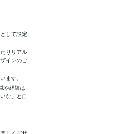
格として設定
したりリアル
デザインのご
ゃいます。
識や経験は
ないな」と自
も楽しくデザ