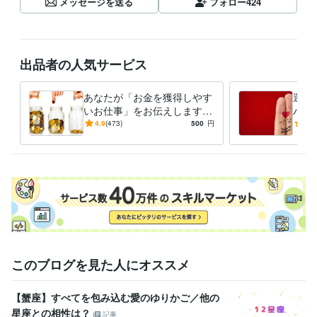
メッセージを送る
フォロー
424
出品者の人気サービス
あなたが「お金を獲得しやす
運命
いお仕事」をお伝えします
パー
◇生来の才能を利用し、効率
人生
4.9
(473)
500
円
4.9
的に収入を得る方法◇【特典
い人
あり】
り】
このブログを見た人にオススメ
【蟹座】すべてを包み込む愛のゆりかご／他の
星座との相性は？
記事