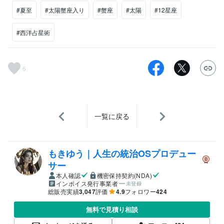
#夏至
#太陽蟹座入り
#蟹座
#太陽
#12星座
#西洋占星術
6
一覧に戻る
もきゆう｜人生の統治OSプロデュー
サー
本人確認
機密保持契約(NDA)
インボイス発行事業者
未登録
総販売実績
3,047
評価
4.9
フォロワー
424
無料で見積り相談