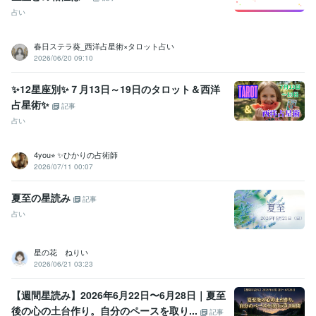
占い
春日ステラ葵_西洋占星術×タロット占い
2026/06/20 09:10
✨12星座別✨７月13日～19日のタロット＆西洋
占星術✨
記事
占い
4you⭐︎ ✨ひかりの占術師
2026/07/11 00:07
夏至の星読み
記事
占い
星の花 ねりい
2026/06/21 03:23
【週間星読み】2026年6月22日〜6月28日｜夏至
後の心の土台作り。自分のペースを取り...
記事