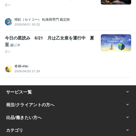
占い
晴虹（セイコー） 転換期専門 鑑定師
2026/06/21 00:22
今日の星読み 6/21 月は乙女座を運行中 夏
至
記事
占い
希輝⭐︎Kiki
2026/06/20 21:26