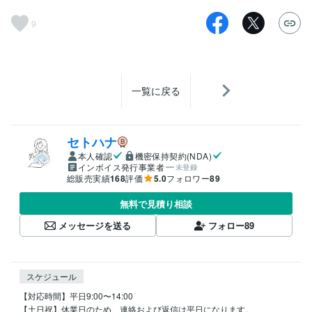
9
一覧に戻る
セトハナ
本人確認
機密保持契約(NDA)
インボイス発行事業者
未登録
総販売実績
168
評価
5.0
フォロワー
89
無料で見積り相談
メッセージを送る
フォロー
89
スケジュール
【対応時間】平日9:00〜14:00

【土日祝】休業日のため、連絡および返信は平日になります。
