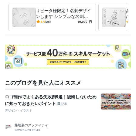
リピータ様限定！名刺デザイ
あた
ンします シンプルな名刺・
だけ
ショップカードデザインしま
想い
5.0
(28)
10,000
円
5.0
す！
ンリ
このブログを見た人にオススメ
ロゴ制作でよくある失敗例5選｜後悔しないため
に知っておきたいポイント
記事
デザイン・イラスト
路地裏のグラフィティ
2026/07/29 20:43