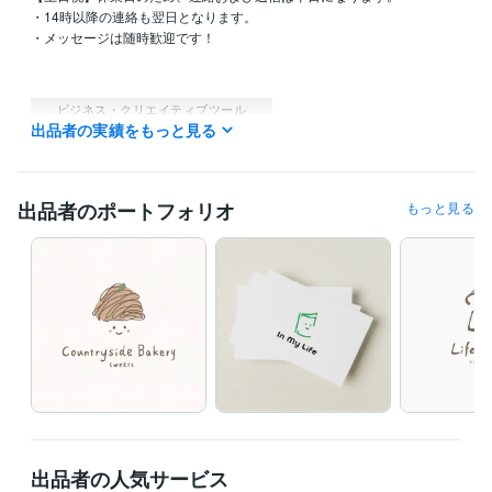
・14時以降の連絡も翌日となります。

・メッセージは随時歓迎です！

ビジネス・クリエイティブツール
出品者の実績をもっと見る
Adobe Photoshop:3年
Adobe Illustrator:3年
得意分野
デザイン制作
ロゴデザイン
線画イラスト
出品者のポートフォリオ
もっと見る
ロゴ デザイン イラ
出品者の人気サービス