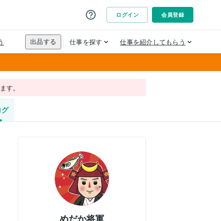
れます。
ログ
めだか将軍