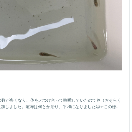
の数が多くなり、体をぶつけ合って喧嘩していたので💢（おそらく
加しました。喧嘩は何とか治り、平和になりました😃✨この様...