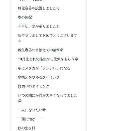
孵化容器を設置しました💪
春の気配
今年初、氷が張りました❄️
新年明けましておめでとうございます
🎍
稚魚容器の水換えでの後悔😰
10月生まれの稚魚から元気をもらう😁
冬はメダカが「ツンデレ」になる
水換えをやめるタイミング
餌切りのタイミング
いつの間にか貝が大きくなってました
😱
一人になりたい時
一面に泡が・・・
秋の生き餌