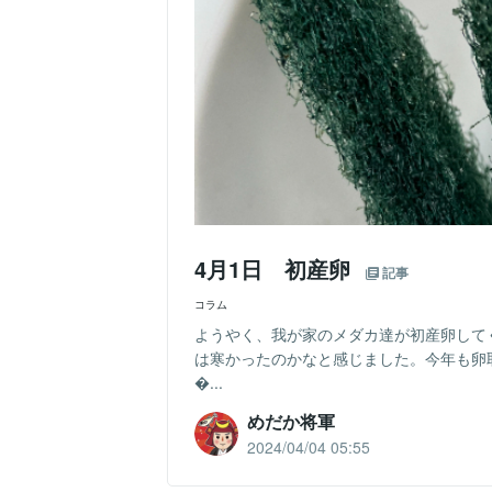
4月1日 初産卵
記事
コラム
ようやく、我が家のメダカ達が初産卵してく
は寒かったのかなと感じました。今年も卵
...
めだか将軍
2024/04/04 05:55