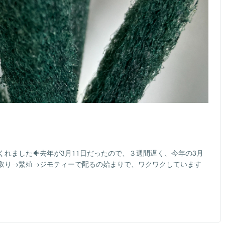
れました🐠去年が3月11日だったので、３週間遅く、今年の3月
取り→繁殖→ジモティーで配るの始まりで、ワクワクしています