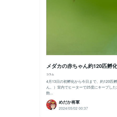
メダカの赤ちゃん約120匹孵
コラム
4月13日の初孵化から今日まで、約120
ん。）室内でヒーターで25度にキープし
飽...
めだか将軍
2024/05/02 00:37