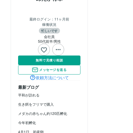
最終ログイン：
11ヶ月前
稼働状況
忙しいです
会社員
50代前半
男性
無料で見積り相談
メッセージを送る
依頼方法について
最新ブログ
平和が訪れる
生き餌をフリマで購入
メダカの赤ちゃん約120匹孵化
今年初孵化
4月1日 初産卵