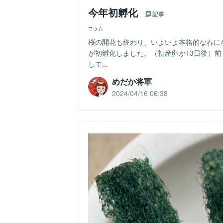
今年初孵化
記事
コラム
桜の開花も終わり、いよいよ本格的な春に
が初孵化しました。（初産卵か13日後）
して...
めだか将軍
2024/04/16 06:38