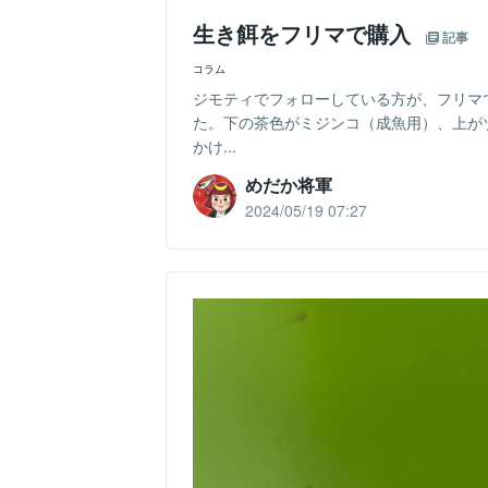
生き餌をフリマで購入
記事
コラム
ジモティでフォローしている方が、フリマ
た。下の茶色がミジンコ（成魚用）、上が
かけ...
めだか将軍
2024/05/19 07:27