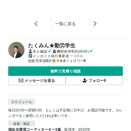
一覧に戻る
たくみん★勤労学生
本人確認
機密保持契約(NDA)
インボイス発行事業者
未登録
総販売実績
0
評価
0.0
フォロワー
9
無料で見積り相談
メッセージを送る
フォロー
9
スケジュール
毎日22:00〜翌朝5:00、もしくは不定期に日中が、お電話可能です。カレ
ンダーをご参照いただければ幸いです。
資格・検定
福祉住環境コーディネーター3級
取得年 : 2020年