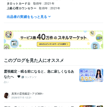
タロットカード士
取得年 : 2021年
上級心理カウンセラー
取得年 : 2021年
出品者の実績をもっと見る
得意分野
悩み相談・カウンセリング
人の話を聞くことが好きです。
福祉業界
学歴
関東リハビリテーション専門学校
2023年3月 ~ 現在
このブログを見た人にオススメ
霊視鑑定・眠る前になると、急に寂しくなるあ
なたへ 💗
コンテンツ
占い
真実の霊視鑑定✨アダ369✨
2026/07/15 12:21