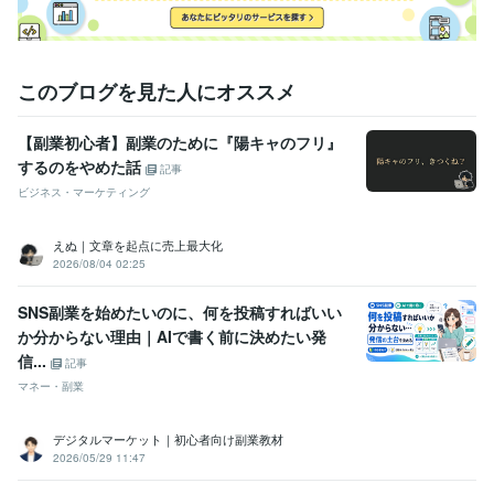
このブログを見た人にオススメ
【副業初心者】副業のために『陽キャのフリ』
するのをやめた話
記事
ビジネス・マーケティング
えぬ｜文章を起点に売上最大化
2026/08/04 02:25
SNS副業を始めたいのに、何を投稿すればいい
か分からない理由｜AIで書く前に決めたい発
信...
記事
マネー・副業
デジタルマーケット｜初心者向け副業教材
2026/05/29 11:47