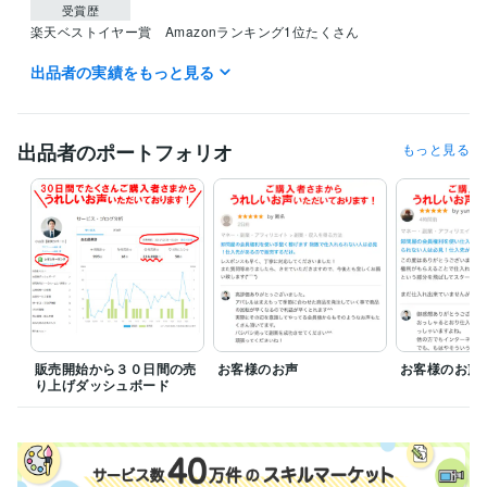
受賞歴
楽天ベストイヤー賞　Amazonランキング1位たくさん
出品者の実績をもっと見る
資格・検定
ウェブマーケティング得意です。資格は無く実務のみ有り。
取得年 :
2020年
出品者のポートフォリオ
もっと見る
得意分野
資産運用・副業の相談
副業
転売 副業 物販
経営
販売開始から３０日間の売
お客様のお声
お客様のお声
り上げダッシュボード