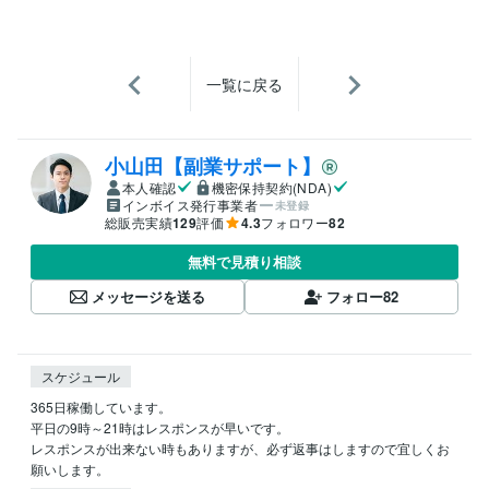
一覧に戻る
小山田【副業サポート】
本人確認
機密保持契約(NDA)
インボイス発行事業者
未登録
総販売実績
129
評価
4.3
フォロワー
82
無料で見積り相談
メッセージを送る
フォロー
82
スケジュール
365日稼働しています。

平日の9時～21時はレスポンスが早いです。

レスポンスが出来ない時もありますが、必ず返事はしますので宜しくお
願いします。