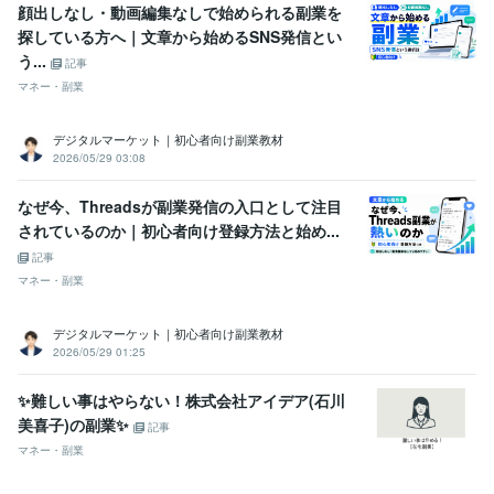
顔出しなし・動画編集なしで始められる副業を
探している方へ｜文章から始めるSNS発信とい
う...
記事
マネー・副業
デジタルマーケット｜初心者向け副業教材
2026/05/29 03:08
なぜ今、Threadsが副業発信の入口として注目
されているのか｜初心者向け登録方法と始め...
記事
マネー・副業
デジタルマーケット｜初心者向け副業教材
2026/05/29 01:25
✨難しい事はやらない！株式会社アイデア(石川
美喜子)の副業✨
記事
マネー・副業