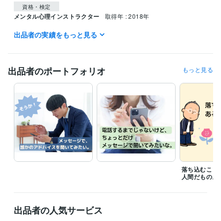
資格・検定
メンタル心理インストラクター
取得年 : 2018年
出品者の実績をもっと見る
得意分野
悩み相談・カウンセリング
傾聴すること
悩み相談・カウンセリング
人の内なる声や強み、才能を探し出すこ
と
出品者のポートフォリオ
もっと見る
落ち込むこと
人間だもの。
出品者の人気サービス