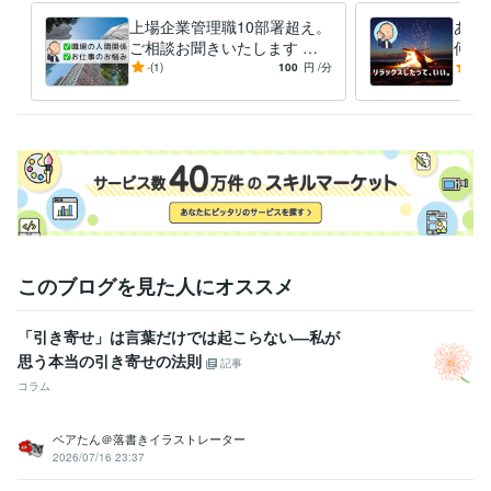
上場企業管理職10部署超え。
あな
ご相談お聞きいたします 仕
何で
事や職場のいろんな場面のお
こと
-
(1)
100
円
/分
5.0
悩みやご相談、お聞きします
何で
す
このブログを見た人にオススメ
「引き寄せ」は言葉だけでは起こらない―私が
思う本当の引き寄せの法則
記事
コラム
ベアたん＠落書きイラストレーター
2026/07/16 23:37