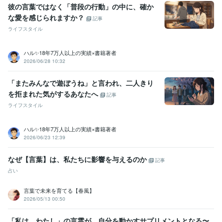
彼の言葉ではなく「普段の行動」の中に、確か
な愛を感じられますか？
記事
ライフスタイル
ハル✨18年7万人以上の実績×書籍著者
2026/06/28 10:32
「またみんなで遊ぼうね」と言われ、二人きり
を拒まれた気がするあなたへ
記事
ライフスタイル
ハル✨18年7万人以上の実績×書籍著者
2026/06/23 12:39
なぜ【言葉】は、私たちに影響を与えるのか
記事
占い
言葉で未来を育てる【春風】
2026/05/13 00:50
「私は、わたし」の言霊が、自分を動かすサプリメントとなる〜