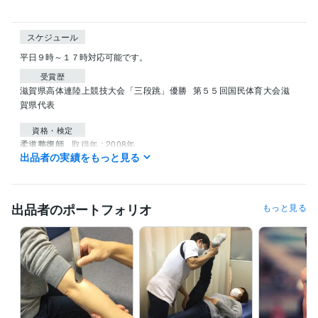
スケジュール
平日９時～１７時対応可能です。
受賞歴
滋賀県高体連陸上競技大会「三段跳」優勝
第５５回国民体育大会滋
賀県代表
資格・検定
柔道整復師
取得年 : 2008年
出品者の実績をもっと見る
JCCA認定アドバンストトレーナー
取得年 : 2015年
JCCA認定シニアスペシャリスト
取得年 : 2015年
得意分野
出品者のポートフォリオ
もっと見る
オンラインレッスン・習い事
オンラインでのセルフケアサポート
オ
ンラインでのセルフケアパッケージ提供
ランニング
ランナー
陸上
柔道整復師
整体
セルフケア
ストレッチ
マッサージ
マッサージガン
アスリート