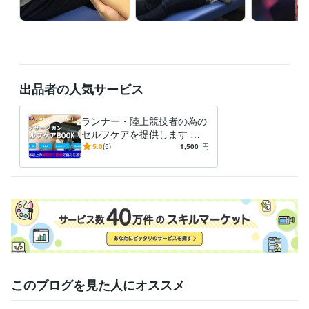
出品者の人気サービス
ランナー・陸上競技者の為の
セルフケアを提供します 走
る人のケアに効果的「マッサ
5.0
(5)
1,500
円
ージガン・セルフケアBOO
K」
このブログを見た人にオススメ