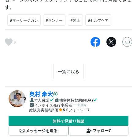
す。
#マッサージガン
#ランナー
#陸上
#セルフケア
9
一覧に戻る
奥村 豪宏
本人確認
機密保持契約(NDA)
インボイス発行事業者
未登録
総販売実績
5
評価
5.0
フォロワー
7
無料で見積り相談
メッセージを送る
フォロー
7