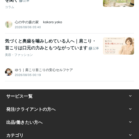
記事
コラム
心の中の森の家 kokoro yoko
2026/08/06 05:40
気づくと奥歯を噛みしめている人へ｜肩こり・
首こりは口元の力みともつながっています
記事
美容・ファッション
ゆう｜肩こり首こりの安心セルフケア
2026/08/05 00:19