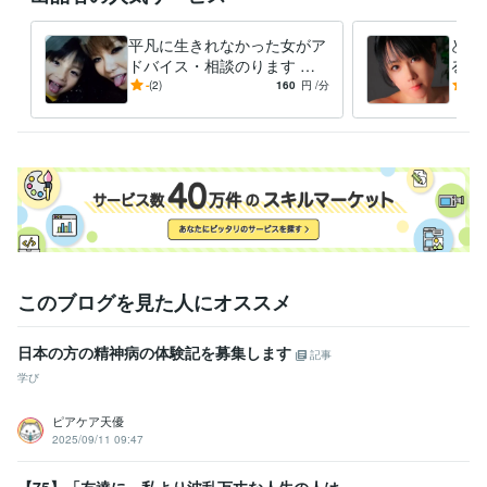
食品衛生責任者
取得年 : 2023年
平凡に生きれなかった女がア
どん
得意分野
ドバイス・相談のります ど
ると
イラスト作成・漫画制作
好きなマンガやアニメの完コピ出来る程
ん底に落とされては何とか助
え普
-
(2)
160
円
/分
5.0
度。
けられてきた人生
アド
悩み相談・カウンセリング
愚痴・DV・精神・子育て・裏・夜・風俗
家庭・子育て・性など
このブログを見た人にオススメ
日本の方の精神病の体験記を募集します
記事
学び
ピアケア天優
2025/09/11 09:47