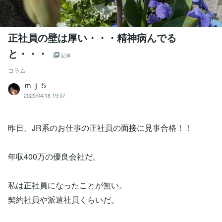
正社員の壁は厚い・・・精神病んでる
と・・・
記事
コラム
ｍｊ５
2025/04/18 19:07
昨日、JR系のお仕事の正社員の面接に見事合格！！
年収400万の優良会社だ。
私は正社員になったことが無い。
契約社員や派遣社員くらいだ。