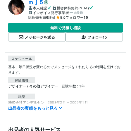
ｍｊ５
本人確認
機密保持契約(NDA)
インボイス発行事業者
未登録
総販売実績
6
評価
5.0
フォロワー
15
無料で見積り相談
メッセージを送る
フォロー
15
スケジュール
基本、毎日状況が変わるのでメッセージをくれたらその時間を空けてお
きます。
経験職種
デザイナー / その他デザイナー
経験年数 : 1年
職歴
株式会社アンデルセン
2008年2月 ~ 2009年1月
出品者の実績をもっと見る
ラウンジ、ホーク
1998年5月 ~ 1998年12月
その他、色々の業種
1999年12月 ~ 2022年3月
秘密
2024年11月 ~ 2025年11月
出品者の人気サービス
資格・検定