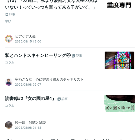
【75】「友達に、私より波乱万丈な人生の人は
いない！っていっつも言って来る子がいて、」
記事
学び
ピアケア天優
2025/08/15 19:00
私とハンドスキャンヒーリング④
記事
コラム
宇乃さな江 心に寄添う緩みのチャネリスト
2026/08/08 02:07
読書録#2『女の園の星4』
記事
コラム
綾十郎 傾聴と雑談
2026/08/08 01:43