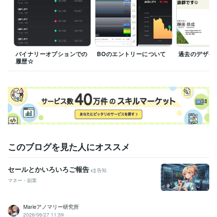
投資
バイナリーオプションでの
BOのエントリーについて
過去のデザイ
履歴☆
このブログを見た人にオススメ
セールとかいろいろご報告
告知
マネー・副業
Marieアノマリー研究所
2026/06/27 11:59