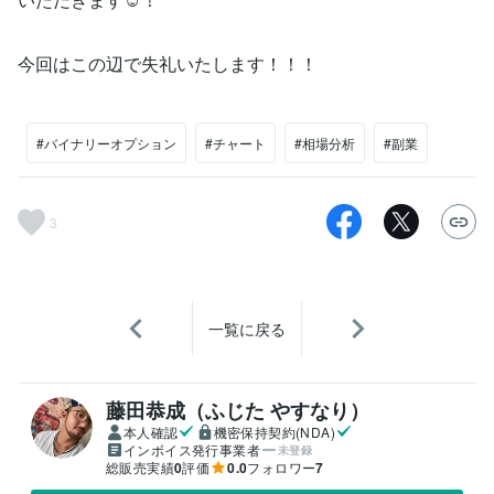
今回はこの辺で失礼いたします！！！
#バイナリーオプション
#チャート
#相場分析
#副業
3
一覧に戻る
藤田恭成（ふじた やすなり）
本人確認
機密保持契約(NDA)
インボイス発行事業者
未登録
総販売実績
0
評価
0.0
フォロワー
7