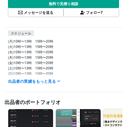
無料で見積り相談
メッセージを送る
フォロー
7
スケジュール
(月)10時〜13時　15時〜20時　

(火)10時〜13時　15時〜20時

(水)10時〜13時　15時〜20時

(木)10時〜13時　15時〜20時

(金)10時〜13時　15時〜20時

(土)10時〜13時　15時〜20時

(日)10時〜13時　15時〜20時

出品者の実績をもっと見る
時間は相談ください！

合わせられます！

土日祝の場合、都合がつきにくい場合がありますが

出品者のポートフォリオ
得意分野
デザイン制作
名刺・ショップカードデザイン
デザイン 名刺
資産運用・副業の相談
投資（バイナリーオプション）