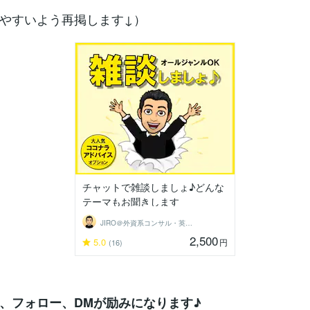
やすいよう再掲します↓）
チャットで雑談しましょ♪どんな
テーマもお聞きします
JIRO＠外資系コンサル・英語育児
2,500
5.0
円
(16)
、フォロー、DMが励みになります♪