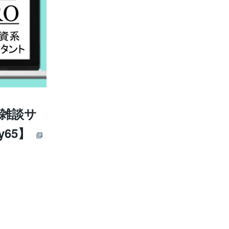
「雑談サ
65】