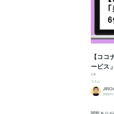
【ココナ
ービス」
記事
コラム
JI
2022/01/
閲覧ありが