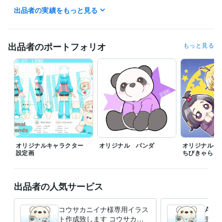
出品者の実績をもっと見る
職歴
工房みよこ湯
2023年3月 ~ 現在
商社
2011年12月 ~ 2023年2月
販売
2009年9月 ~ 2011年12月
出品者のポートフォリオ
もっと見る
ビジネス・クリエイティブツール
Adobe Illustrator:1年
CLIP STUDIO PAINT:9年
得意分野
イラスト作成・漫画制作
アイコンイラストの作成
アイコン
ビジネス
イラスト
オリジナルキャラクター
オリジナル パンダ
オリジナル
設定画
ちびきゃら
出品者の人気サービス
コウサカニイナ様専用イラス
AP
ト作成致します コウサカニ
致し