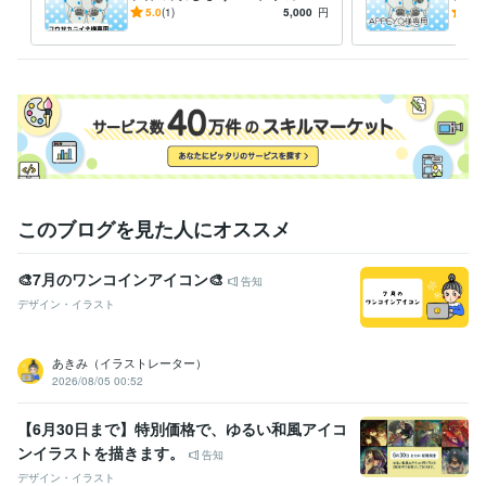
イナ｜過保護なWEBデザイナ
品に
5.0
(1)
5,000
円
5.0
ー様専用の出品
このブログを見た人にオススメ
🎨7月のワンコインアイコン🎨
告知
デザイン・イラスト
あきみ（イラストレーター）
2026/08/05 00:52
【6月30日まで】特別価格で、ゆるい和風アイコ
ンイラストを描きます。
告知
デザイン・イラスト