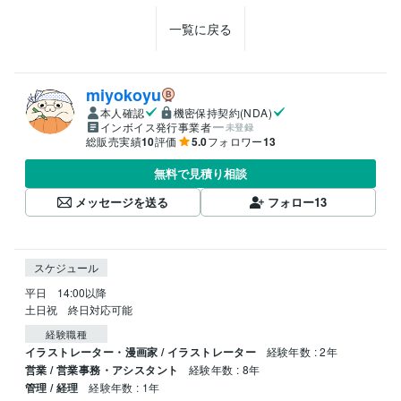
一覧に戻る
miyokoyu
本人確認
機密保持契約(NDA)
インボイス発行事業者
未登録
総販売実績
10
評価
5.0
フォロワー
13
無料で見積り相談
メッセージを送る
フォロー
13
スケジュール
平日　14:00以降

土日祝　終日対応可能
経験職種
イラストレーター・漫画家 / イラストレーター
経験年数 : 2年
営業 / 営業事務・アシスタント
経験年数 : 8年
管理 / 経理
経験年数 : 1年