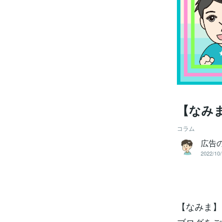
【なみ
コラム
広告の
2022/10/
【なみま】