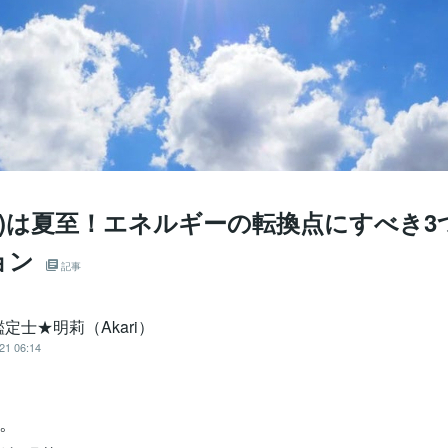
(水)は夏至！エネルギーの転換点にすべき
ョン
記事
定士★明莉（Akari）
21 06:14
。