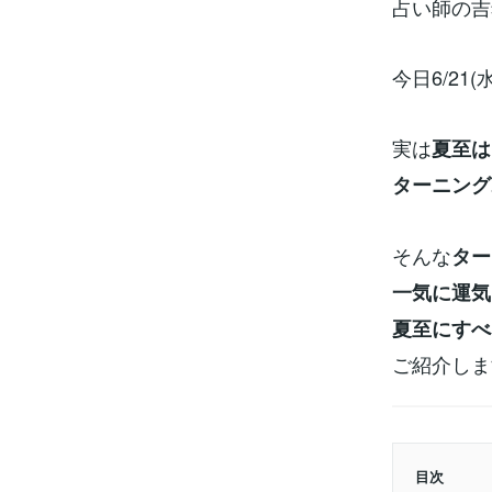
占い師の吉
今日6/21
実は
夏至は
ターニング
そんな
ター
一気に運気
夏至にすべ
ご紹介しま
目次