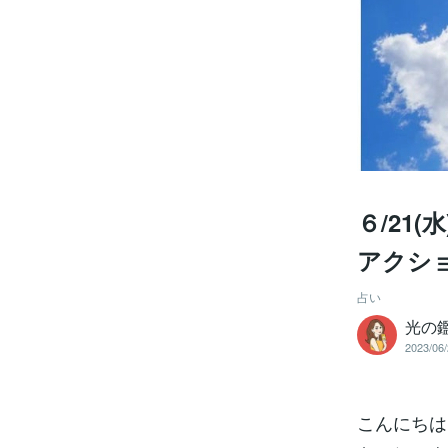
６/21
アクシ
占い
光の鑑
2023/06/
こんにちは