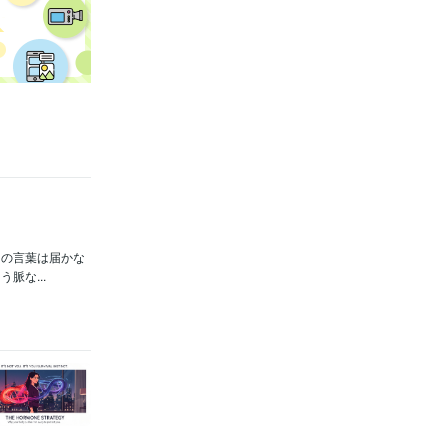
らの言葉は届かな
脈な...