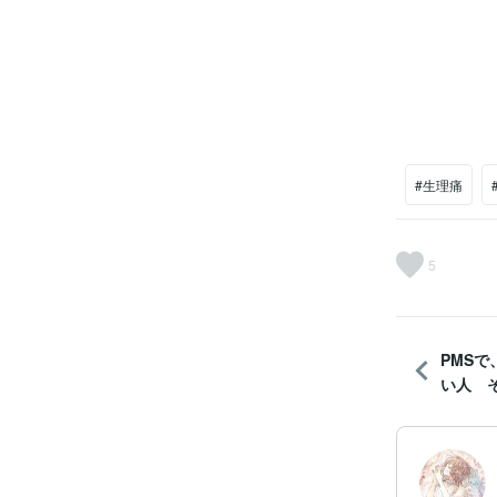
#生理痛
5
PMS
い人 そ