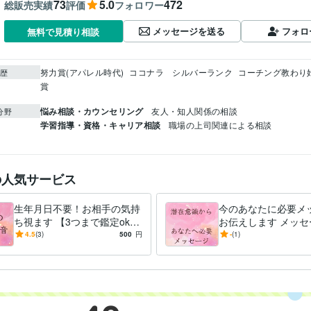
73
5.0
472
総販売実績
評価
フォロワー
メッセージを送る
フォロ
無料で見積り相談
努力賞(アパレル時代)
ココナラ　シルバーランク
コーチング教わり
歴
賞
悩み相談・カウンセリング
友人・知人関係の相談
分野
学習指導・資格・キャリア相談
職場の上司関連による相談
の人気サービス
生年月日不要！お相手の気持
今のあなたに必要メ
ち視ます 【3つまで鑑定ok】
お伝えします メッセ
24時間以内回答！前向きにな
るなら欲しい⭐️スッ
4.5
(3)
500
円
-
(1)
るよう伝える
い、励まされたい