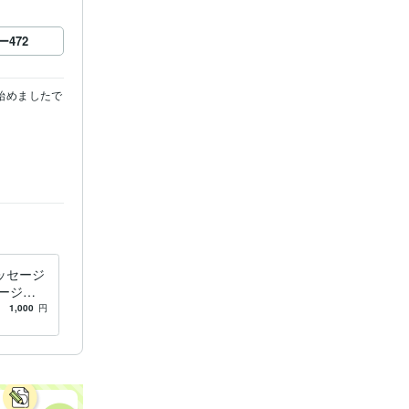
ー
472
始めましたで
ッセージ
ージあ
キリした
1,000
円