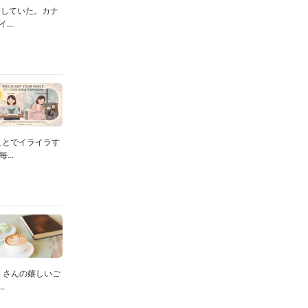
をしていた。カナ
..
ことでイライラす
..
くさんの嬉しいご
.