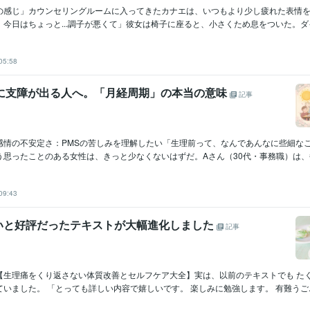
の感じ」カウンセリングルームに入ってきたカナエは、いつもより少し疲れた表情
今日はちょっと...調子が悪くて」彼女は椅子に座ると、小さくため息をついた。ダイ.
05:58
事に支障が出る人へ。「月経周期」の本当の意味
記事
感情の不安定さ：PMSの苦しみを理解したい「生理前って、なんであんなに些細な
思ったことのある女性は、きっと少なくないはずだ。Aさん（30代・事務職）は、毎.
09:43
いと好評だったテキストが大幅進化しました
記事
【生理痛をくり返さない体質改善とセルフケア大全】実は、以前のテキストでも た
いました。 「とっても詳しい内容で嬉しいです。 楽しみに勉強します。 有難うご..