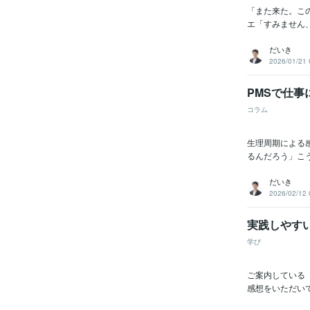
「また来た。こ
エ「すみません、
だいき
2026/01/21 
PMSで仕
コラム
生理周期による
るんだろう」こう
だいき
2026/02/12 
実践しやす
学び
ご案内している
感想をいただいて