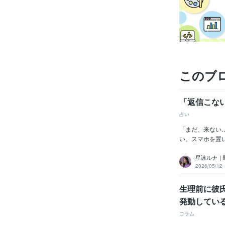
このブ
「返信こな
占い
「まだ、来ない
い。スマホを置
星詠ルナ｜
2026/05/12 
生理前に彼
発動してい
コラム