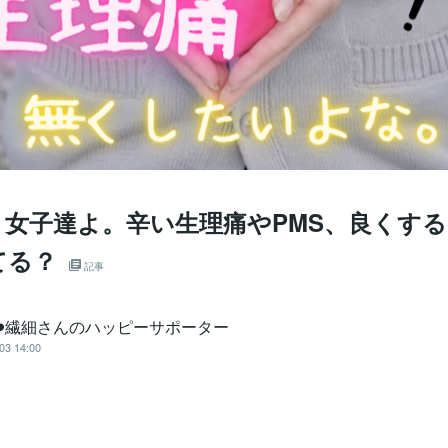
】女子達よ。辛い生理痛やPMS、良くす
てる？
記事
i❤️繊細さんのハッピーサポーター
03 14:00