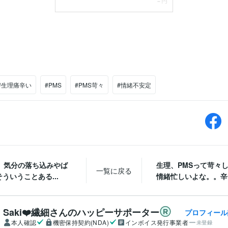
#生理痛辛い
#PMS
#PMS苛々
#情緒不安定
で、気分の落ち込みやば
生理、PMSって苛々
一覧に戻る
ういうことある...
情緒忙しいよな。。辛い
Saki❤️繊細さんのハッピーサポーター
プロフィール
本人確認
機密保持契約(NDA)
インボイス発行事業者
未登録