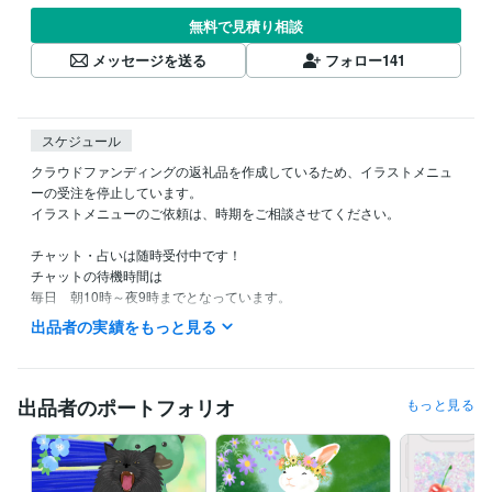
無料で見積り相談
メッセージを送る
フォロー
141
スケジュール
クラウドファンディングの返礼品を作成しているため、イラストメニュ
ーの受注を停止しています。

イラストメニューのご依頼は、時期をご相談させてください。

チャット・占いは随時受付中です！

チャットの待機時間は

毎日　朝10時～夜9時までとなっています。

（夜9時には寝てしまうので申し訳ないです。。。）
出品者の実績をもっと見る
経験職種
イラストレーター・漫画家 / イラストレーター
経験年数 : 17年
出品者のポートフォリオ
もっと見る
職歴
地方公務員
1996年3月 ~ 2007年2月
麻生田カフェ
2007年3月 ~ 2009年3月