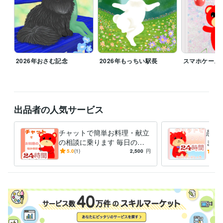
資格・検定
調理師
取得年 : 2018年
タロットリーディングマスター
取得年 : 2022年
秘書技能検定2級
取得年 : 2003年
ビジネス・クリエイティブツール
Adobe Photoshop:6年
ibisPaint:6年
2026年おさむ記念
2026年もっちい駅長
スマホケース
得意分野
イラスト作成・漫画制作
似顔絵
猫、うさぎイラスト
悩み相談・カウンセリング
人の相談に乗る
出品者の人気サービス
チャットで簡単お料理・献立
愚痴
の相談に乗ります 毎日の献
ます
立や栄養に悩んでいる方、一
心！
5.0
(1)
2,500
円
5.0
緒に考えませんか？
しょ