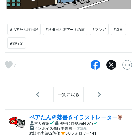
#ベアたん旅行記
#秋田田んぼアートの旅
#マンガ
#漫画
#旅行記
7
一覧に戻る
ベアたん＠落書きイラストレーター
本人確認
機密保持契約(NDA)
インボイス発行事業者
未登録
総販売実績
62
評価
5.0
フォロワー
141