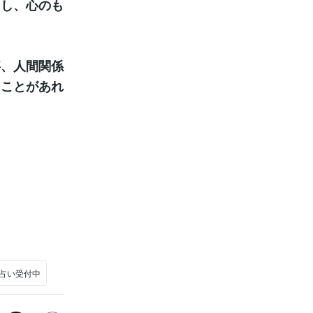
えし、心のも
事、人間関係
ることがあれ
#占い受付中