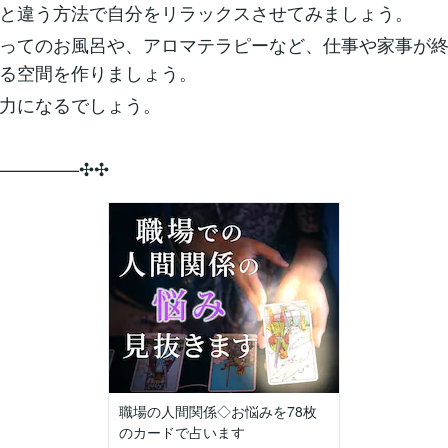
と違う方法で自分をリラックスさせてみましょう。
ってのお風呂や、アロマテラピーなど、仕事や家事が
る空間を作りましょう。
力になるでしょう。
­­–­­–­­–­­–­­–­­–­­–­­–✣✣
職場の人間関係◇お悩みを78枚
のカードで占います