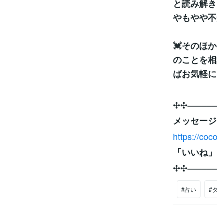
と読み解き
やもやや不
💓そのほ
のことを相
ばお気軽に
✣✣­­–­­–­­–­­–­­–­­–
メッセージは
https://co
「いいね」
✣✣­­–­­–­­–­­–­­–­­–
#占い
#