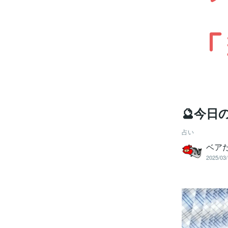
🔮今日
占い
ベア
2025/03/