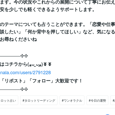
ます。今の状況やこれからの展開について丁寧にお伝
安を少しでも軽くできるようサポートします。
かのテーマについても占うことができます。「恋愛や仕
談したい」「何か背中を押してほしい」など、気にな
お尋ねくださいね
­­–­­–­­–­­–­­–­­–­­–­­–✣✣
コチラから(⁎ᴗ͈ˬᴗ͈⁎)⏬⏬
conala.com/users/2791228
「リポスト」「フォロー」大歓迎です！
­­–­­–­­–­­–­­–­­–­­–­­–✣✣
タロット占い
#タロットリーディング
#ワンオラクル
#今日の運勢