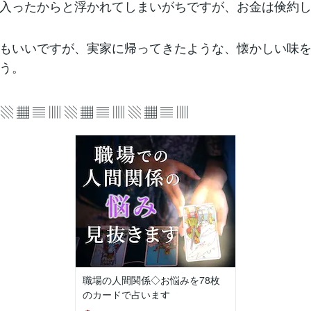
入ったからと浮かれてしまいがちですが、お金は倹約
もいいですが、実家に帰ってきたような、懐かしい味
う。
 ▧ ▦ ▤ ▥ ▧ ▦ ▤ ▥ ▧ ▦ ▤ ▥
職場の人間関係◇お悩みを78枚
のカードで占います