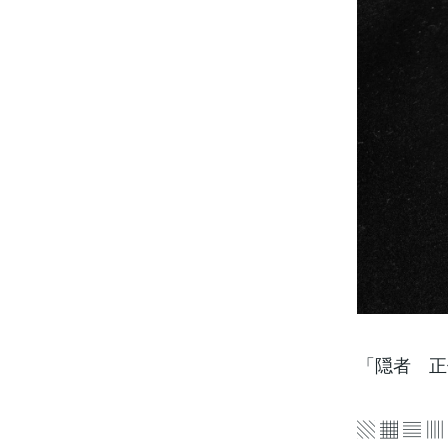
「隠者 正
▧ ▦ ▤ ▥