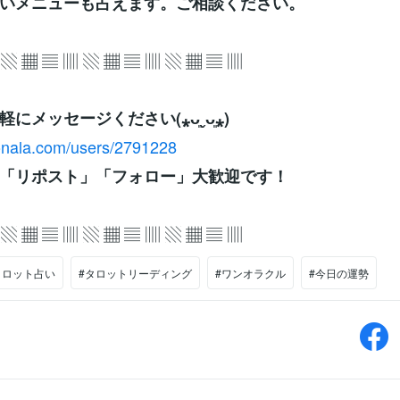
ないメニューも占えます。ご相談ください。
 ▧ ▦ ▤ ▥ ▧ ▦ ▤ ▥ ▧ ▦ ▤ ▥
にメッセージください(⁎ᴗ͈ˬᴗ͈⁎)
conala.com/users/2791228
「リポスト」「フォロー」大歓迎です！
 ▧ ▦ ▤ ▥ ▧ ▦ ▤ ▥ ▧ ▦ ▤ ▥
タロット占い
#タロットリーディング
#ワンオラクル
#今日の運勢