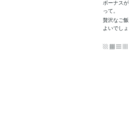
ボーナスが
って。
贅沢なご飯
よいでしょ
▧ ▦ ▤ ▥