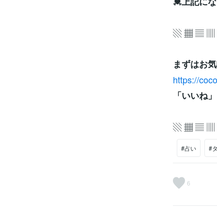
💓上記に
▧ ▦ ▤ ▥
まずはお気軽
https://co
「いいね」
▧ ▦ ▤ ▥
#占い
#
6