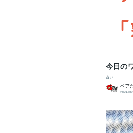
今日の
占い
ベア
2024/06/