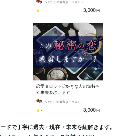
ベアたん＠落書きイラストレーター
3,000
-
円
恋愛タロット♡好きな人の気持ち
や未来を占います
ベアたん＠落書きイラストレーター
3,000
-
円
のカードで丁寧に過去・現在・未来を紐解きます。